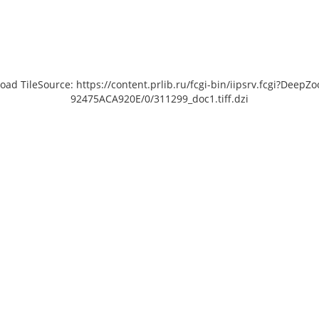
load TileSource: https://content.prlib.ru/fcgi-bin/iipsrv.fcgi?De
92475ACA920E/0/311299_doc1.tiff.dzi