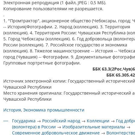
Электронная репродукция (1 файл, JPEG : 0,5 МБ).
Копирование пользователями не разрешается.
.
1. "Промтрактор", акционерное общество (Чебоксары, город; 
-- ИсторияjФотографии. 2. Народ (коллекция). 3. Территория
(коллекция). 4. Территория России: Чувашская Республика (кол
5. Город Чебоксары (коллекция). 6. Год добровольца (волонтера
России (коллекция). 7. Российское государство и экономика
(коллекция). 8. Тяжелое машиностроение -- История -- Чебокс
город (Чувашия) -- Фотографии. 9. Документальные фотографии
Групповые портретные фотографии.
ББК 63.3(2Рос.Чув)
ББК 65.305.4
Источник электронной копии: Государственный исторический
Чувашской Республики
Место хранения оригинала: Государственный исторический 
Чувашской Республики
История
Экономика промышленности
Государика
→
Российский народ
→
Коллекции
→
Год добр
(волонтера) в России
→
Изобразительные материалы
→
Современное добровольческое движение
→
Волонтерство