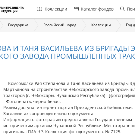
Главная
Коллекции
Каталог фондов
Пои
навигация
Государика
Российский народ
Коллекции
Год 
А И ТАНЯ ВАСИЛЬЕВА ИЗ БРИГАДЫ 
КОГО ЗАВОДА ПРОМЫШЛЕННЫХ ТРАКТ
Комсомолки Рая Степанова и Таня Васильева из бригады Э
Мартьянова на строительстве Чебоксарского завода промыш
тракторов (г. Чебоксары, Чувашская Республика) : [фотография]
- Фотопечать, черно-белая. -
Режим доступа: интернет-портал Президентской библиотеки.
Заглавие из сопроводительного документа.
Информация о фотографии предоставлена Государственным
историческим архивом Чувашской Республики. Место хранен
оригинала: ГИА ЧР. Коллекция фотодокументов. № 7125.