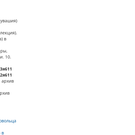
Чувашия)
лекция).
) в
ары,
. 10.
63я611
22я611
 архив
архив
овольца
 в