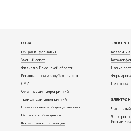
Карта
О НАС
ЭЛЕКТРОН
сайта
Общая информация
Коллекции
Ученый совет
Каталог фо
Филиал в Тюменской области
Новые пос
Региональная и зарубежная сеть
Формирован
СМИ
Центр ска
Организация мероприятий
Трансляции мероприятий
ЭЛЕКТРОН
Нормативные и общие документы
Читальный
Отправить обращение
Электронны
России и з
Контактная информация