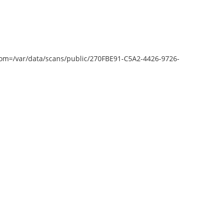
epZoom=/var/data/scans/public/270FBE91-C5A2-4426-9726-