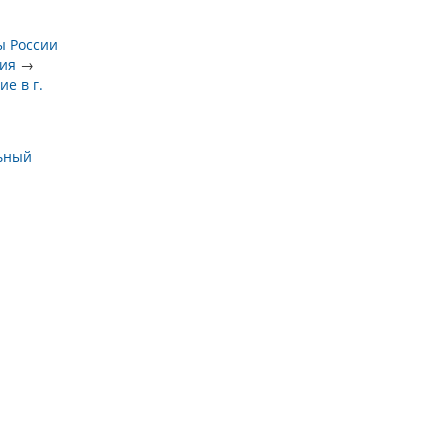
ы России
ия
→
е в г.
ьный