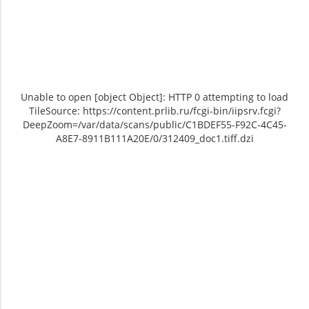
Unable to open [object Object]: HTTP 0 attempting to load
TileSource: https://content.prlib.ru/fcgi-bin/iipsrv.fcgi?
DeepZoom=/var/data/scans/public/C1BDEF55-F92C-4C45-
A8E7-8911B111A20E/0/312409_doc1.tiff.dzi