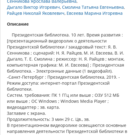
Сенникова Ярослава Валерьевна
Дыгало Виктор Игоревич
Смолина Татьяна Евгеньевна
Райцев Николай Яковлевич
Евсеева Марина Игоревна
Описание
Президентская библиотека. 10 лет. Время развития :
[презентационный видеоролик о деятельности
Президентской библиотеки / закадровый текст: Я. В.
Сенникова ; сценарий: Н. Я. Райцев, М. И. Евсеева, В. И.
Дыгало, Т. Е. Смолина ; режиссер: Н. Я. Райцев ; монтаж,
компьютерная графика: М. И. Евсеева] ; Президентская
библиотека. - Электронные данные (1 видеофайл).
-Санкт-Петербург : Президентская библиотека, 2019. -
Режим доступа: интернет-портал Президентской
библиотеки.
Систем. требования: ПК 1 ГГц или выше ; ОЗУ 512 МБ
или выше ; ОС Windows ; Windows Media Player ;
видеоадаптер ; зв. карта.
Заглавие с экрана.
Продолжительность: 3 мин 29 с. Цв., зв.
В презентационном видеоролике освещаются основные
направления деятельности Президентской библиотеки в