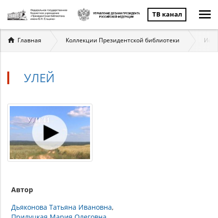
ТВ канал
Вы
Главная
Коллекции Президентской библиотеки
Исто
здесь
УЛЕЙ
Автор
Дьяконова Татьяна Ивановна
Прилуцкая Мария Олеговна