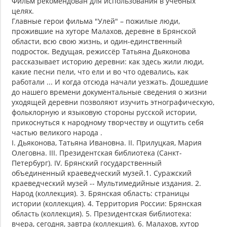
Фильм рекомендован для использования в учебных
целях.
Главные герои фильма "Улей" – пожилые люди,
прожившие на хуторе Малахов, деревне в Брянской
области, всю свою жизнь, и один-единственный
подросток. Ведущая, режиссёр Татьяна Дьяконова
рассказывает историю деревни: как здесь жили люди,
какие песни пели, что ели и во что одевались, как
работали ... И когда отсюда начали уезжать. Дошедшие
до нашего времени документальные сведения о жизни
уходящей деревни позволяют изучить этнографическую,
фольклорную и языковую стороны русской истории,
прикоснуться к народному творчеству и ощутить себя
частью великого народа .
I. Дьяконова, Татьяна Ивановна. II. Прилуцкая, Мария
Олеговна. III. Президентская библиотека (Санкт-
Петербург). IV. Брянский государственный
объединенный краеведческий музей.1. Суражский
краеведческий музей -- Мультимедийные издания. 2.
Народ (коллекция). 3. Брянская область: страницы
истории (коллекция). 4. Территория России: Брянская
область (коллекция). 5. Президентская библиотека:
вчера, сегодня, завтра (коллекция). 6. Малахов, хутор