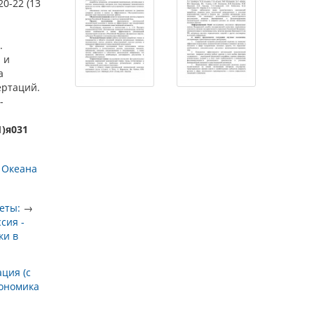
20-22 (13
.
 и
а
ертаций.
-
1)я031
 Океана
еты:
→
ссия -
ки в
ция (с
ономика