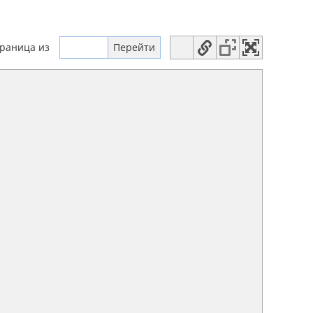
траница
из