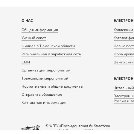
Карта
О НАС
ЭЛЕКТРОН
сайта
Общая информация
Коллекции
Ученый совет
Каталог фо
Филиал в Тюменской области
Новые пос
Региональная и зарубежная сеть
Формирован
СМИ
Центр ска
Организация мероприятий
Трансляции мероприятий
ЭЛЕКТРОН
Нормативные и общие документы
Читальный
Отправить обращение
Электронны
России и з
Контактная информация
© ФГБУ «Президентская библиотека
имени Б.Н. Ельцина», 2026