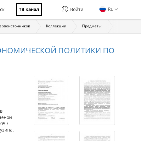
Ru
ск
ТВ канал
Войти
первоисточников
Коллекции
Предметы:
История
КОНОМИЧЕСКОЙ ПОЛИТИКИ ПО
 в
ченой
05 /
узина.