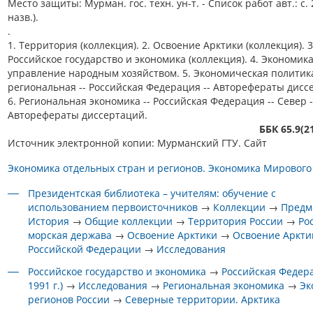
Место защиты: Мурман. гос. техн. ун-т. - Список работ авт.: с. 
назв.).
.
1. Территория (коллекция). 2. Освоение Арктики (коллекция). 3
Российское государство и экономика (коллекция). 4. Экономика
управление народным хозяйством. 5. Экономическая политик
региональная -- Российская Федерация -- Авторефераты дисс
6. Региональная экономика -- Российская Федерация -- Север -
Авторефераты диссертаций.
ББК 65.9(2
Источник электронной копии: Мурманский ГТУ. Сайт
Экономика отдельных стран и регионов. Экономика Мирового
Президентская библиотека – учителям: обучение с
использованием первоисточников
→
Коллекции
→
Предм
История
→
Общие коллекции
→
Территория России
→
Ро
морская держава
→
Освоение Арктики
→
Освоение Аркти
Российской Федерации
→
Исследования
Российское государство и экономика
→
Российская Федера
1991 г.)
→
Исследования
→
Региональная экономика
→
Эк
регионов России
→
Северные территории. Арктика