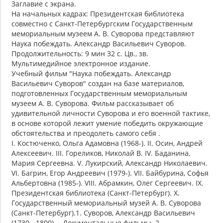
Заглавие с экрана.
На начальных кадрах: Президентская библиотека
совместно с Санкт-Петербургским Государственным
мемориальным музеем А. В. Суворова представляют
Наука побеждать. Александр Васильевич Суворов.
Продолжительность: 9 мин 32 с. Цв., зв.
Мультимедийное электронное издание.
Учебный фильм "Наука побеждать. Александр
Васильевич Суворов" создан на базе материалов,
подготовленных Государственным мемориальным
музеем А. В. Суворова. Фильм рассказывает об
удивительной личности Суворова и его военной тактике,
в основе которой лежит умение победить окружающие
обстоятельства и преодолеть самого себя .
I. Костюченко, Ольга Адамовна (1968-). II. Осин, Андрей
Алексеевич. III. Гореликов, Николай В. IV. Баданина,
Мария Сергеевна. V. Лукирский, Александр Николаевич.
VI. Багрин, Егор Андреевич (1979-). VII. Байбурина, Софья
Альбертовна (1985-). VIII. Абрамкин, Олег Сергеевич. IX.
Президентская библиотека (Санкт-Петербург). X.
Государственный мемориальный музей А. В. Суворова
(Санкт-Петербург).1. Суворов, Александр Васильевич
(1730 - 1800) -- Документальные фильмы. 2.