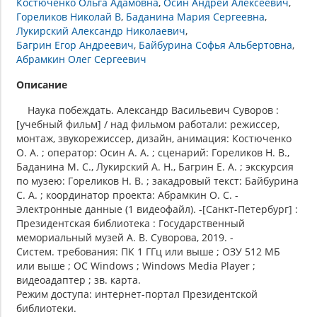
Костюченко Ольга Адамовна
Осин Андрей Алексеевич
Гореликов Николай В
Баданина Мария Сергеевна
Лукирский Александр Николаевич
Багрин Егор Андреевич
Байбурина Софья Альбертовна
Абрамкин Олег Сергеевич
Описание
Наука побеждать. Александр Васильевич Суворов :
[учебный фильм] / над фильмом работали: режиссер,
монтаж, звукорежиссер, дизайн, анимация: Костюченко
О. А. ; оператор: Осин А. А. ; сценарий: Гореликов Н. В.,
Баданина М. С., Лукирский А. Н., Багрин Е. А. ; экскурсия
по музею: Гореликов Н. В. ; закадровый текст: Байбурина
С. А. ; координатор проекта: Абрамкин О. С. -
Электронные данные (1 видеофайл). -[Санкт-Петербург] :
Президентская библиотека : Государственный
мемориальный музей А. В. Суворова, 2019. -
Систем. требования: ПК 1 ГГц или выше ; ОЗУ 512 МБ
или выше ; ОС Windows ; Windows Media Player ;
видеоадаптер ; зв. карта.
Режим доступа: интернет-портал Президентской
библиотеки.