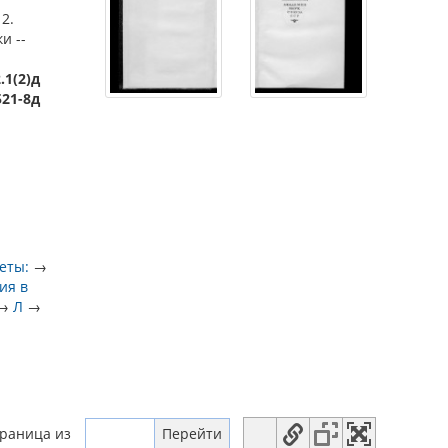
2.
и --
.1(2)д
521-8д
еты:
→
ия в
→
Л
→
траница
из