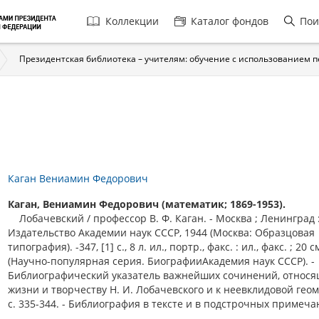
Главная
Коллекции
Каталог фондов
Пои
навигация
Президентская библиотека – учителям: обучение с использованием 
Каган Вениамин Федорович
Каган, Вениамин Федорович (математик; 1869-1953).
Лобачевский / профессор В. Ф. Каган. - Москва ; Ленинград 
Издательство Академии наук СССР, 1944 (Москва: Образцовая
типография). -347, [1] с., 8 л. ил., портр., факс. : ил., факс. ; 20 см
(Научно-популярная серия. БиографииАкадемия наук СССР). -
Библиографический указатель важнейших сочинений, относя
жизни и творчеству Н. И. Лобачевского и к неевклидовой гео
с. 335-344. - Библиография в тексте и в подстрочных примеча
.