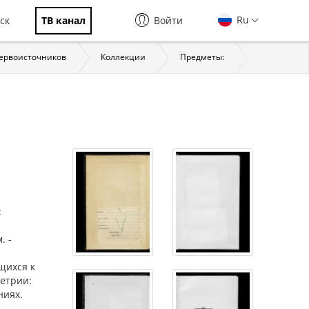
Ru
ск
ТВ канал
Войти
первоисточников
Коллекции
Предметы:
История
:
. -
щихся к
метрии:
ниях.