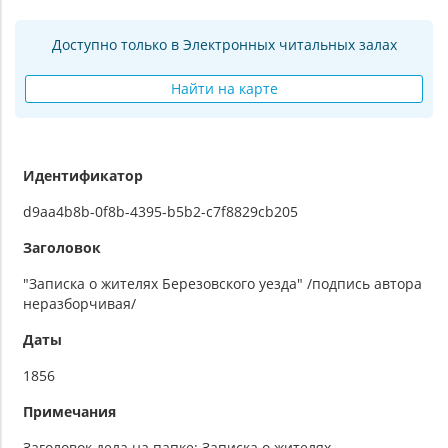
Доступно только в Электронных читальных залах
Найти на карте
Идентификатор
d9aa4b8b-0f8b-4395-b5b2-c7f8829cb205
Заголовок
"Записка о жителях Березовского уезда" /подпись автора
неразборчивая/
Даты
1856
Примечания
Заголовок дела на папке: Записка о жителях