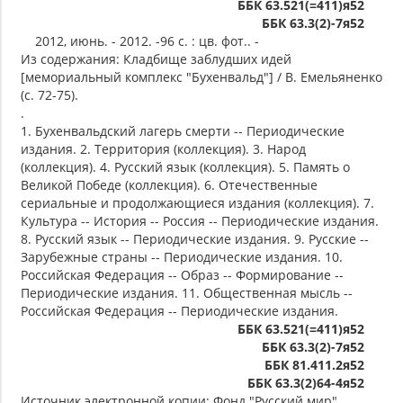
ББК 63.521(=411)я52
ББК 63.3(2)-7я52
2012, июнь. - 2012. -96 с. : цв. фот.. -
Из содержания: Кладбище заблудших идей
[мемориальный комплекс "Бухенвальд"] / В. Емельяненко
(с. 72-75).
.
1. Бухенвальдский лагерь смерти -- Периодические
издания. 2. Территория (коллекция). 3. Народ
(коллекция). 4. Русский язык (коллекция). 5. Память о
Великой Победе (коллекция). 6. Отечественные
сериальные и продолжающиеся издания (коллекция). 7.
Культура -- История -- Россия -- Периодические издания.
8. Русский язык -- Периодические издания. 9. Русские --
Зарубежные страны -- Периодические издания. 10.
Российская Федерация -- Образ -- Формирование --
Периодические издания. 11. Общественная мысль --
Российская Федерация -- Периодические издания.
ББК 63.521(=411)я52
ББК 63.3(2)-7я52
ББК 81.411.2я52
ББК 63.3(2)64-4я52
Источник электронной копии: Фонд "Русский мир"