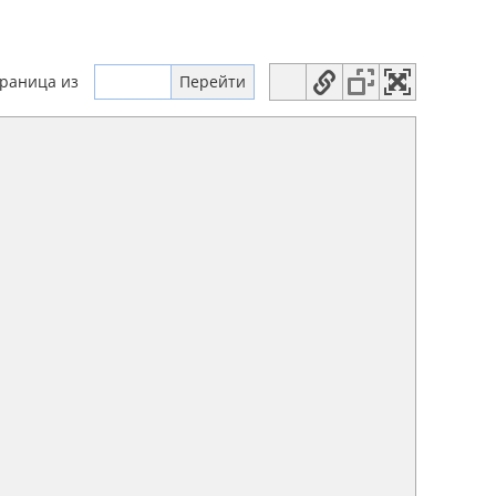
траница
из