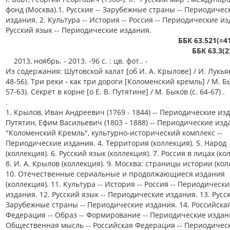
фонд (Москва).1. Русские -- Зарубежные страны -- Периодичес
издания. 2. Культура -- История -- Россия -- Периодические из
Русский язык -- Периодические издания.
ББК 63.521(=4
ББК 63.3(2
2013, ноябрь. - 2013. -96 с. : цв. фот.. -
Из содержания: Шутовской халат [об И. А. Крылове] / И. Лукьян
48-56). Три реки - как три дороги [Коломенский кремль] / М. Бы
57-63). Секрет в корне [о Е. В. Путятине] / М. Быков (с. 64-67) .
.
1. Крылов, Иван Андреевич (1769 - 1844) -- Периодические изд
Путятин, Ефим Васильевич (1803 - 1888) -- Периодические изда
"Коломенский Кремль", культурно-исторический комплекс --
Периодические издания. 4. Территория (коллекция). 5. Народ
(коллекция). 6. Русский язык (коллекция). 7. Россия в лицах (ко
8. И. А. Крылов (коллекция). 9. Москва: страницы истории (кол
10. Отечественные сериальные и продолжающиеся издания
(коллекция). 11. Культура -- История -- Россия -- Периодически
издания. 12. Русский язык -- Периодические издания. 13. Русск
Зарубежные страны -- Периодические издания. 14. Российска
Федерация -- Образ -- Формирование -- Периодические издани
Общественная мысль -- Российская Федерация -- Периодичес