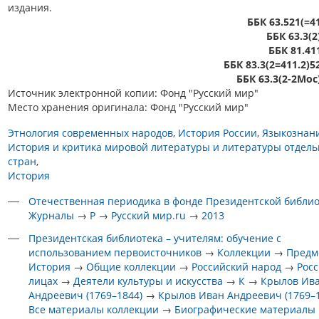
издания.
ББК 63.521(=4
ББК 63.3(2
ББК 81.41
ББК 83.3(2=411.2)5
ББК 63.3(2-2Мос
Источник электронной копии: Фонд "Русский мир"
Место хранения оригинала: Фонд "Русский мир"
Этнология современных народов
История России
Языкознан
История и критика мировой литературы и литературы отдел
стран
История
Отечественная периодика в фонде Президентской библи
Журналы
→
Р
→
Русский мир.ru
→
2013
Президентская библиотека – учителям: обучение с
использованием первоисточников
→
Коллекции
→
Предм
История
→
Общие коллекции
→
Российский народ
→
Росс
лицах
→
Деятели культуры и искусства
→
К
→
Крылов Ив
Андреевич (1769–1844)
→
Крылов Иван Андреевич (1769–
Все материалы коллекции
→
Биографические материалы