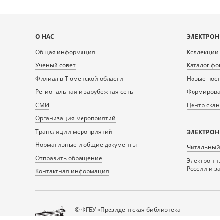
Карта
О НАС
ЭЛЕКТРОН
сайта
Общая информация
Коллекции
Ученый совет
Каталог фо
Филиал в Тюменской области
Новые пос
Региональная и зарубежная сеть
Формирован
СМИ
Центр ска
Организация мероприятий
Трансляции мероприятий
ЭЛЕКТРОН
Нормативные и общие документы
Читальный
Отправить обращение
Электронны
России и з
Контактная информация
© ФГБУ «Президентская библиотека
имени Б.Н. Ельцина», 2026