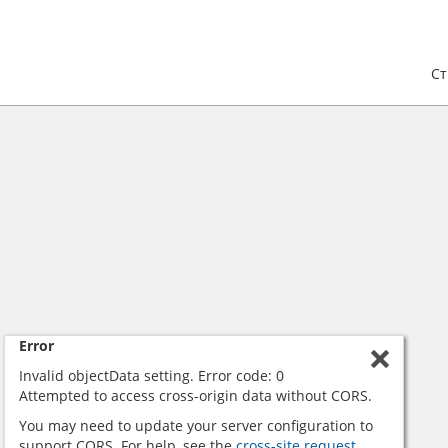
С
Error
Invalid objectData setting. Error code: 0
Attempted to access cross-origin data without CORS.
You may need to update your server configuration to
support CORS. For help, see the
cross-site request