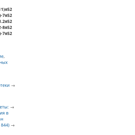
11)я52
)-7я52
1.2я52
2-8я52
)-7я52
ие
ьных
отеки
→
еты:
→
ия в
ан
1844)
→