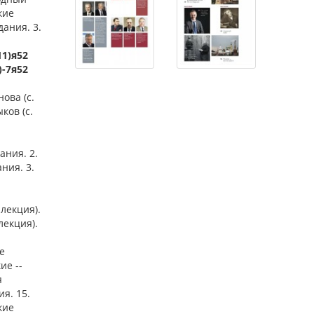
кие
дания. 3.
11)я52
)-7я52
ова (с.
ков (с.
ания. 2.
ния. 3.
ллекция).
лекция).
е
ие --
я
я. 15.
кие