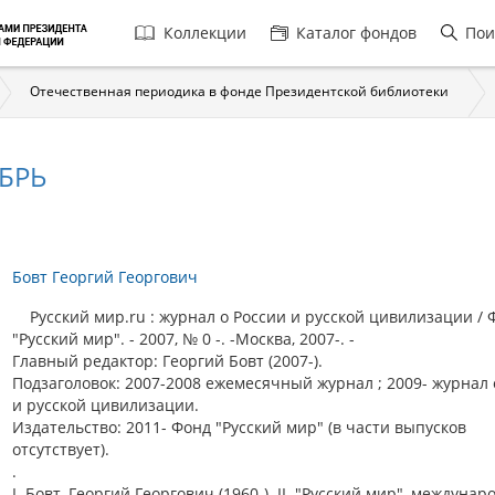
Главная
Коллекции
Каталог фондов
Пои
навигация
Отечественная периодика в фонде Президентской библиотеки
ЯБРЬ
Бовт Георгий Георгович
Русский мир.ru : журнал о России и русской цивилизации / 
"Русский мир". - 2007, № 0 -. -Москва, 2007-. -
Главный редактор: Георгий Бовт (2007-).
Подзаголовок: 2007-2008 ежемесячный журнал ; 2009- журнал 
и русской цивилизации.
Издательство: 2011- Фонд "Русский мир" (в части выпусков
отсутствует).
.
I. Бовт, Георгий Георгович (1960-). II. "Русский мир", междуна