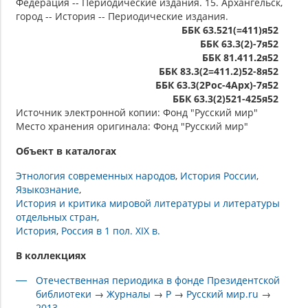
Федерация -- Периодические издания. 15. Архангельск,
город -- История -- Периодические издания.
ББК 63.521(=411)я52
ББК 63.3(2)-7я52
ББК 81.411.2я52
ББК 83.3(2=411.2)52-8я52
ББК 63.3(2Рос-4Арх)-7я52
ББК 63.3(2)521-425я52
Источник электронной копии: Фонд "Русский мир"
Место хранения оригинала: Фонд "Русский мир"
Объект в каталогах
Этнология современных народов
История России
Языкознание
История и критика мировой литературы и литературы
отдельных стран
История
Россия в 1 пол. XIX в.
В коллекциях
Отечественная периодика в фонде Президентской
библиотеки
→
Журналы
→
Р
→
Русский мир.ru
→
2013