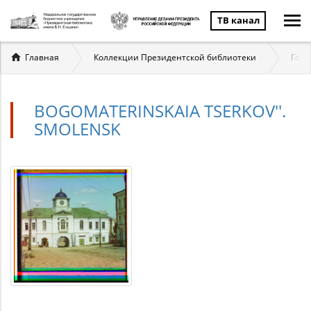
ТВ канал
Вы
Главная
Коллекции Президентской библиотеки
Госу
здесь
BOGOMATERINSKAIA TSERKOV''.
SMOLENSK