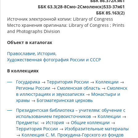
ББК 86.372л.я61
ББК 63.3(28-8Смо-2Смоленск)533-37я61
ББК 85.163(2)
Источник электронной копии: Library of Congress
Место хранения оригинала: Library of Congress ; Prints
and Photographs Division
Объект в каталогах
Православие
История
Художественная фотография России и СССР
В коллекциях
Государика
→
Территория России
→
Коллекции
→
Регионы России
→
Смоленская область
→
Смоленск
в иллюстрациях и звукозаписях
→
Монастыри и
храмы
→
Богоматеринская церковь
Президентская библиотека – учителям: обучение с
использованием первоисточников
→
Коллекции
→
Предметы:
→
История
→
Общие коллекции
→
Территория России
→
Изобразительные материалы
→
Коллекция С. М. Прокудина-Горского из фондов