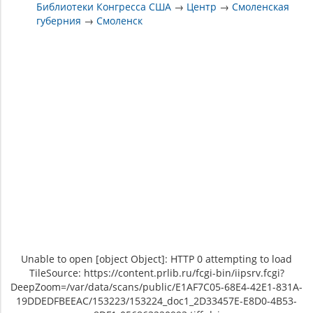
Библиотеки Конгресса США
→
Центр
→
Смоленская
губерния
→
Смоленск
Unable to open [object Object]: HTTP 0 attempting to load
TileSource: https://content.prlib.ru/fcgi-bin/iipsrv.fcgi?
DeepZoom=/var/data/scans/public/E1AF7C05-68E4-42E1-831A-
19DDEDFBEEAC/153223/153224_doc1_2D33457E-E8D0-4B53-