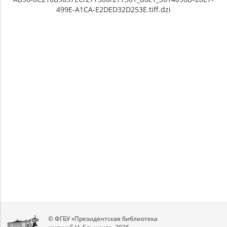
499E-A1CA-E2DED32D253E.tiff.dzi
Unable to open [object Object]: HTTP 0
Unable to open [object Object]: HTTP 0
attempting to load TileSource:
attempting to load TileSource:
https://content.prlib.ru/fcgi-bin/iipsrv.fcgi?
https://content.prlib.ru/fcgi-bin/iipsrv.fcgi?
DeepZoom=/var/data/scans/public/72866CA1-
DeepZoom=/var/data/scans/public/72866CA1-
D4C8-4849-AB56-
D4C8-4849-AB56-
6C210B9057EC/277300/277301_doc1_5614096D-
6C210B9057EC/277300/277302_doc1_2C83EF4F-
28E7-499E-A1CA-E2DED32D253E.tiff.dzi
CD7C-4DC0-B9CD-DA75525D549D.tiff.dzi
1
2
© ФГБУ «Президентская библиотека