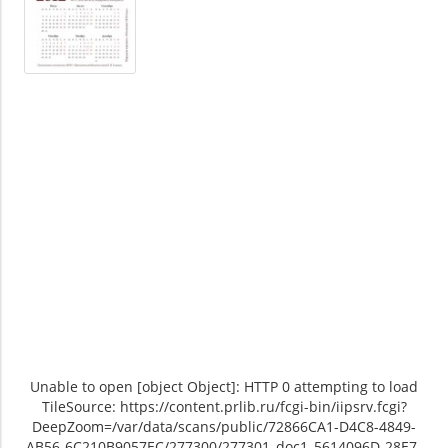
Unable to open [object Object]: HTTP 0 attempting to load
TileSource: https://content.prlib.ru/fcgi-bin/iipsrv.fcgi?
DeepZoom=/var/data/scans/public/72866CA1-D4C8-4849-
AB56-6C210B9057EC/277300/277301_doc1_5614096D-28E7-