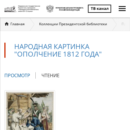
ТВ канал
Вы
Главная
Коллекции Президентской библиотеки
През
здесь
НАРОДНАЯ КАРТИНКА
"ОПОЛЧЕНИЕ 1812 ГОДА"
Главные
ПРОСМОТР
(АКТИВНАЯ
ЧТЕНИЕ
вкладки
ВКЛАДКА)