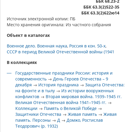
ББК 68.23-2
ББК 63.3(2)522-35
ББК 63.3(2)622ю14
Источник электронной копии: ПБ
Место хранения оригинала: Из частного собрания
Объект в каталогах
Военное дело. Военная наука
Россия в кон. 50-х
СССР в период Великой Отечественной войны (1941
В коллекциях
Государственные праздники России: история и
современность
→
День Героев Отечества – 9
декабря
→
История праздника
→
Защита Отечества:
на фронте и в тылу
→
Из истории вооруженных
конфликтов
→
Вторая мировая война. 1939–1945 гг.
Великая Отечественная война 1941–1945 гг.
→
Коллекции
→
Память о Великой Победе
→
Защитники Отечества
→
Живая память
→
Живая
память. Персоны
→
Д
→
Домжо, Ростислав
Теодорович (р. 1932)