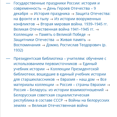
Государственные праздники России: история и
современность
→
День Героев Отечества – 9
декабря
→
История праздника
→
Защита Отечества:
на фронте и в тылу
→
Из истории вооруженных
конфликтов
→
Вторая мировая война. 1939–1945 гг.
Великая Отечественная война 1941–1945 гг.
→
Коллекции
→
Память о Великой Победе
→
Защитники Отечества
→
Живая память
→
Воспоминания
→
Домжо, Ростислав Теодорович (р.
1932)
Президентская библиотека – учителям: обучение с
использованием первоисточников
→
Единый
учебник истории
→
Коллекции Президентской
библиотеки, вошедшие в единый учебник истории
для старшеклассников
→
Евразия – наш дом
→
Все
материалы коллекции
→
Россия – страны Евразии
→
Россия – Беларусь: из истории взаимоотношений
→
Белорусская советская социалистическая
республика в составе СССР
→
Войны на белорусских
землях
→
Великая Отечественная война