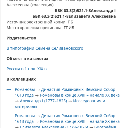
Алексеевна (коллекция).
ББК 63.3(2)521.1-8Александр I
ББК 63.3(2)521.1-8Елизавета Алексеевна
Источник электронной копии: ПБ
Место хранения оригинала: ГПИБ
Издательство
В типографии Семена Селивановского
Объект в каталогах
Россия в 1 пол. XIX в.
В коллекциях
Романовы
→
Династия Романовых. Земский Собор
1613 года
→
Романовы в конце XVIII – начале XX века
→
Александр I (1777–1825)
→
Исследования и
материалы
Романовы
→
Династия Романовых. Земский Собор
1613 года
→
Романовы в конце XVIII – начале XX века
→
Елизавета Алексеевна (1779–1826)
→
Биография