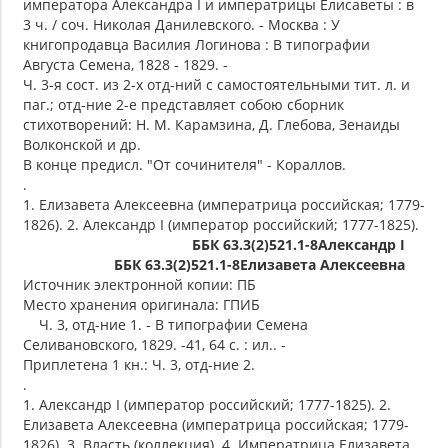
императора Александра I и императрицы Елисаветы : в
3 ч. / соч. Николая Данилевского. - Москва : У
книгопродавца Василия Логинова : В типографии
Августа Семена, 1828 - 1829. -
Ч. 3-я сост. из 2-х отд-ний с самостоятельными тит. л. и
паг.; отд-ние 2-е представляет собою сборник
стихотворений: Н. М. Карамзина, Д. Глебова, Зенаиды
Волконской и др.
В конце предисл. "От сочинителя" - Кораллов.
.
1. Елизавета Алексеевна (императрица российская; 1779-
1826). 2. Александр I (император российский; 1777-1825).
ББК 63.3(2)521.1-8Александр I
ББК 63.3(2)521.1-8Елизавета Алексеевна
Источник электронной копии: ПБ
Место хранения оригинала: ГПИБ
Ч. 3, отд-ние 1. - В типографии Семена
Селивановского, 1829. -41, 64 с. : ил.. -
Приплетена 1 кн.: Ч. 3, отд-ние 2.
.
1. Александр I (император российский; 1777-1825). 2.
Елизавета Алексеевна (императрица российская; 1779-
1826). 3. Власть (коллекция). 4. Императрица Елизавета