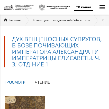
ТВ канал
Вы
Главная
Коллекции Президентской библиотеки
Ром
здесь
ДУХ ВЕНЦЕНОСНЫХ СУПРУГОВ,
В БОЗЕ ПОЧИВАЮЩИХ
ИМПЕРАТОРА АЛЕКСАНДРА I И
ИМПЕРАТРИЦЫ ЕЛИСАВЕТЫ. Ч.
3, ОТД-НИЕ 1
Главные
ПРОСМОТР
(АКТИВНАЯ
ЧТЕНИЕ
вкладки
ВКЛАДКА)