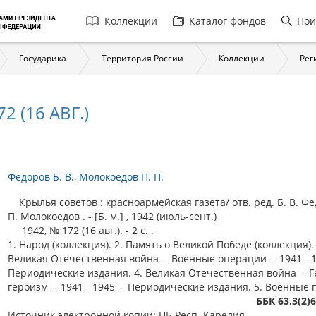
Главная
Коллекции
Каталог фондов
Пои
навигация
Государика
Территория России
Коллекции
Рег
 (16 АВГ.)
Федоров Б. В.
Молокоедов П. П.
Крылья советов : красноармейская газета/ отв. ред. Б. В. Фе
П. Молокоедов . - [Б. м.] , 1942 (июль-сент.)
1942, № 172 (16 авг.). - 2 c. .
1. Народ (коллекция). 2. Память о Великой Победе (коллекция). 
Великая Отечественная война -- Военные операции -- 1941 - 1
Периодические издания. 4. Великая Отечественная война -- Г
героизм -- 1941 - 1945 -- Периодические издания. 5. Военные 
ББК 63.3(2)
Источник электронной копии: НБ Респ. Карелия