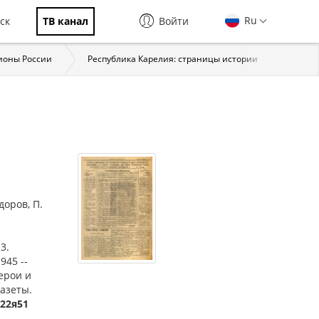
Ru
ск
ТВ канал
Войти
ионы России
Республика Карелия: страницы истории
Власт
доров, П.
3.
945 --
ерои и
газеты.
622я51