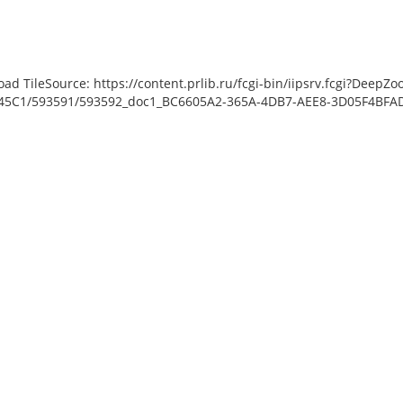
load TileSource: https://content.prlib.ru/fcgi-bin/iipsrv.fcgi?De
45C1/593591/593592_doc1_BC6605A2-365A-4DB7-AEE8-3D05F4BFADA5
n [object Object]: HTTP 0
g to load TileSource:
rlib.ru/fcgi-bin/iipsrv.fcgi?
ata/scans/public/3D352EB2-
7-44B1-BAD2-
591/593593_doc1_DC9923D9-
9-7BC4A3502ED4.tiff.dzi