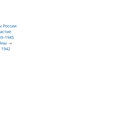
ы России
астие
39–1945
ойны
→
→
1942