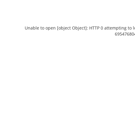
Unable to open [object Object]: HTTP 0 attempting to 
69547680
Unable to open [object Object]: HTTP 0
Unable to ope
attempting to load TileSource:
attemptin
https://content.prlib.ru/fcgi-bin/iipsrv.fcgi?
https://content.p
DeepZoom=/var/data/scans/public/3D352EB2-
DeepZoom=/var/d
9827-44B1-BAD2-
982
6954768045C1/593591/593592_doc1_BC6605A2-
6954768045C1/593
365A-4DB7-AEE8-3D05F4BFADA5.tiff.dzi
AD27-494C-A87
1
2