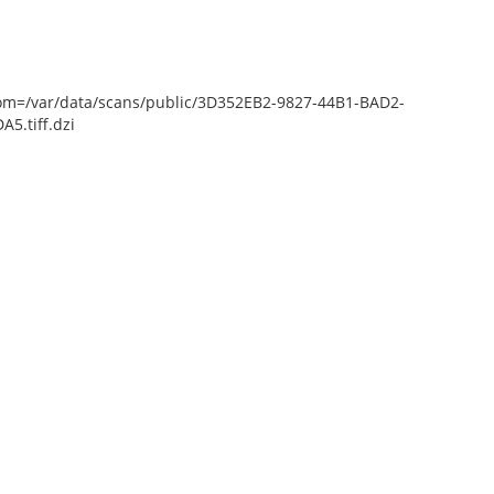
epZoom=/var/data/scans/public/3D352EB2-9827-44B1-BAD2-
.tiff.dzi