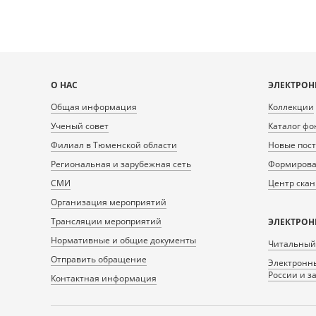
Карта
О НАС
ЭЛЕКТРОН
сайта
Общая информация
Коллекции
Ученый совет
Каталог фо
Филиал в Тюменской области
Новые пос
Региональная и зарубежная сеть
Формирован
СМИ
Центр ска
Организация мероприятий
Трансляции мероприятий
ЭЛЕКТРОН
Нормативные и общие документы
Читальный
Отправить обращение
Электронны
России и з
Контактная информация