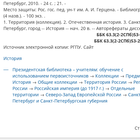
Петербург, 2010. - 24 с. ; 21. -
Место защиты: Рос. гос. пед. ун-т им. А. И. Герцена. - Библиогр.
(4 назв.). - 100 экз. .
1. Территория (коллекция). 2. Отечественная история. 3. Санк
Петербург, город -- История -- нач. 20 в. -- Авторефераты дис
ББК 63.3(2-2СПб)53
ББК 63.3(2-2СПб)53-
Источник электронной копии: РГПУ. Сайт
История
Президентская библиотека – учителям: обучение с
использованием первоисточников
→
Коллекции
→
Предм
История
→
Общие коллекции
→
Территория России
→
Ре
России
→
Российская империя (до 1917 г.)
→
Отдельные
территории
→
Северо-Запад Европейской России
→
Санкт
Петербург и Санкт-Петербургская губерния
С