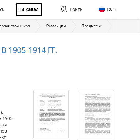
Ru
ск
ТВ канал
Войти
первоисточников
Коллекции
Предметы:
История
1905-1914 ГГ.
).
 1905-
пени
нов
нкт-