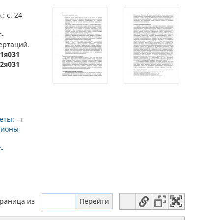
: с. 24
т-
сертаций.
-1я031
22я031
еты:
→
гионы
-
траница
из