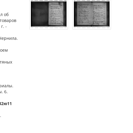
л об
 товаров
г. -
Чернила.
воем
фтяных
ериалы.
. 6.
532ю11
.