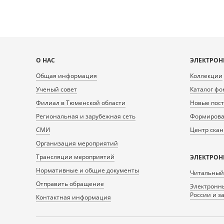
Карта
О НАС
ЭЛЕКТРОН
сайта
Общая информация
Коллекции
Ученый совет
Каталог фо
Филиал в Тюменской области
Новые пос
Региональная и зарубежная сеть
Формирован
СМИ
Центр ска
Организация мероприятий
Трансляции мероприятий
ЭЛЕКТРОН
Нормативные и общие документы
Читальный
Отправить обращение
Электронны
России и з
Контактная информация