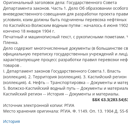
Оригинальный заголовок дела: Государственного Совета
Департамента законов. Часть 1. Дело Об образовании особого
вневедомственного совещания для разработки проекта прави
условиях, коим должны быть подчинены перевозка нефтяных
по Каспийско-Волжским водным путям : началось 4 июня 1902 
кончено 18 января 1904 г.
Печатный и машинописный текст, с рукописными пометами. 
Пленка.
Дело содержит многочисленные документы (в большинстве с
официальную переписку государственных учреждений и лиц),
характеризующие процесс разработки правил перевозки не
товаров .
I. Департамент законов Государственного Совета.1. Власть
(коллекция). 2. Территория (коллекция). 3. Каспийский регион
(коллекция). 4. Нефть -- Транспортировка -- Документы и мат
5. Волжско-Каспийский водный путь -- Документы и материалы
Каспийский регион -- История -- Документы и материалы.
ББК 63.3(283.54)
Источник электронной копии: РГИА
Место хранения оригинала: РГИА. Ф. 1149. Оп. 13. 1904 Д. 55-б
История