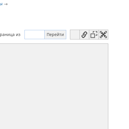
ты
→
траница
из