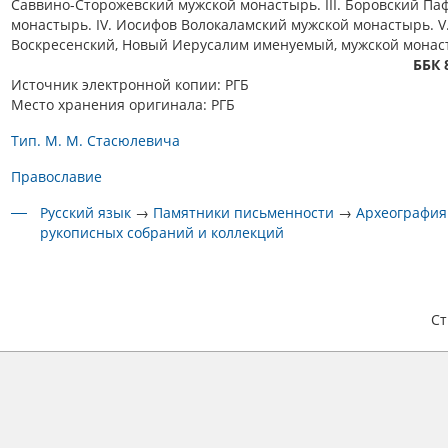
Саввино-Сторожевский мужской монастырь. III. Боровский Па
монастырь. IV. Иосифов Волокаламский мужской монастырь. V
Воскресенский, Новый Иерусалим именуемый, мужской монас
ББК 
Источник электронной копии: РГБ
Место хранения оригинала: РГБ
Тип. М. М. Стасюлевича
Православие
Русский язык
→
Памятники письменности
→
Археография
рукописных собраний и коллекций
С