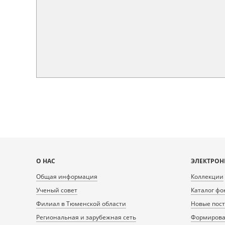
Карта
О НАС
ЭЛЕКТРОН
сайта
Общая информация
Коллекции
Ученый совет
Каталог фо
Филиал в Тюменской области
Новые пос
Региональная и зарубежная сеть
Формирован