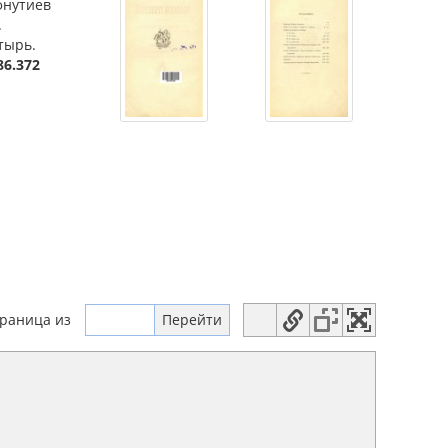
фнутиев
.
тырь.
86.372
траница
из