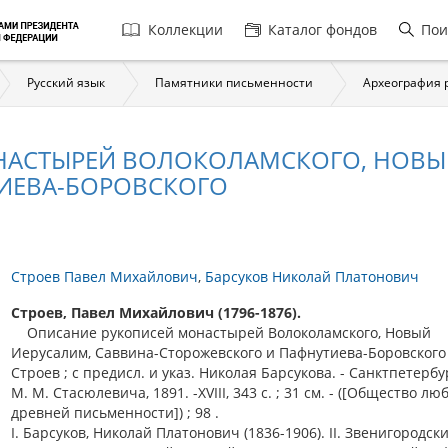
Главная
Коллекции
Каталог фондов
Пои
навигация
Русский язык
Памятники письменности
Археография 
АСТЫРЕЙ ВОЛОКОЛАМСКОГО, НОВЫЙ
ИЕВА-БОРОВСКОГО
Строев Павел Михайлович
Барсуков Николай Платонович
Строев, Павел Михайлович (1796-1876).
Описание рукописей монастырей Волоколамского, Новый
Иерусалим, Саввина-Сторожевского и Пафнутиева-Боровского 
Строев ; с предисл. и указ. Николая Барсукова. - Санктпетербур
М. М. Стасюлевича, 1891. -XVIII, 343 с. ; 31 см. - ([Общество л
древней письменности]) ; 98 .
I. Барсуков, Николай Платонович (1836-1906). II. Звенигородск