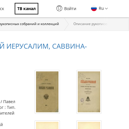
Ru
ск
ТВ канал
Войти
рукописных собраний и коллекций
Описание рукописей монастыре
 ИЕРУСАЛИМ, САВВИНА-
/ Павел
г : Тип.
юбителей
ий