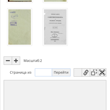
Масштаб:
2
Страница
из