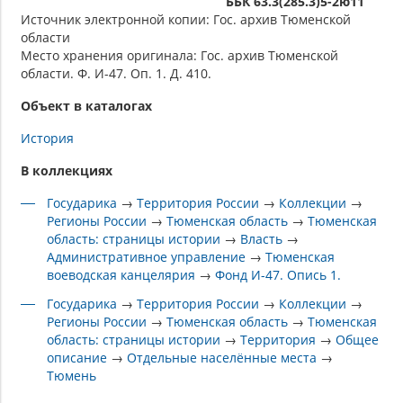
ББК 63.3(285.3)5-2ю11
Источник электронной копии: Гос. архив Тюменской
области
Место хранения оригинала: Гос. архив Тюменской
области. Ф. И-47. Оп. 1. Д. 410.
Объект в каталогах
История
В коллекциях
Государика
→
Территория России
→
Коллекции
→
Регионы России
→
Тюменская область
→
Тюменская
область: страницы истории
→
Власть
→
Административное управление
→
Тюменская
воеводская канцелярия
→
Фонд И-47. Опись 1.
Государика
→
Территория России
→
Коллекции
→
Регионы России
→
Тюменская область
→
Тюменская
область: страницы истории
→
Территория
→
Общее
описание
→
Отдельные населённые места
→
Тюмень