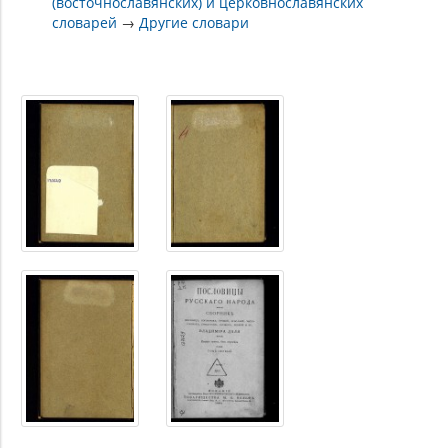
(восточнославянских) и церковнославянских
словарей
→
Другие словари