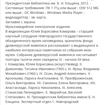
Президентская библиотека им. Б. Н. Ельцина, 2012. -
Системные требования: ПК 1 ГГц или выше ; ОЗУ 512 МБ
или выше ; ОС Windows ; Windows Media Player ;
видеоадаптер ; зв. карта.
Заглавие с экрана.
Мультимедийное электронное издание.
В видеолекции Юлия Борисовна Комарова – старший
научный сотрудник Новгородского государственного
объединенного музея-заповедника, хранитель фонда
древнерусской живописи рассказывает о выдающихся и
наиболее интересных памятниках из собрания икон
музея. Собрание древнерусской живописи насчитывает
полторы тысячи икон середины XI - начала XX века .
I. Комарова, Юлия Борисовна (искусствовед). II.
Дьяконова, Татьяна Ивановна (1965-). III. Ярош, Владимир
Михайлович (1960-). IV. Осин, Андрей Алексеевич. V.
Арсеньева, Лариса Анатольевна. VI. Преображенская,
Ольга Викторовна. VII. Смолина, Елена Викторовна. VIII.
Анастасиади, Лариса Николаевна. IX. Алексеев,
Станислав Леонидович. X. Зварийчук, Василий
Степанович. XI. Президентская библиотека имени Б. Н.
Ельцина. Экспертный отдел.1. Новгородский