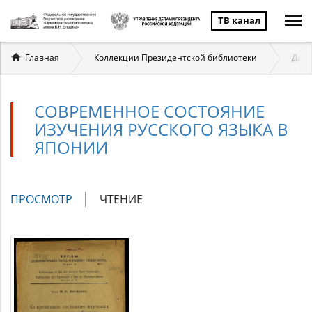
ТВ канал
Вы
Главная
Коллекции Президентской библиотеки
Даль
здесь
СОВРЕМЕННОЕ СОСТОЯНИЕ
ИЗУЧЕНИЯ РУССКОГО ЯЗЫКА В
ЯПОНИИ
Главные
ПРОСМОТР
(АКТИВНАЯ
ЧТЕНИЕ
вкладки
ВКЛАДКА)