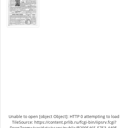
Unable to open [object Object]: HTTP 0 attempting to load
TileSource: https://content.prlib.ru/fcgi-bin/iipsrv.fcgi?
DeepZoom=/var/data/scans/public/B2095465-5753-449E-