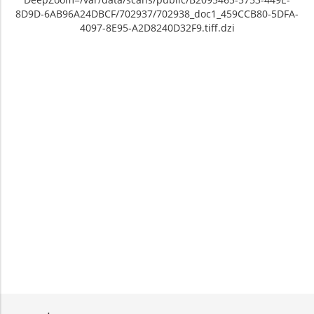
8D9D-6AB96A24DBCF/702937/702938_doc1_459CCB80-5DFA-
4097-8E95-A2D8240D32F9.tiff.dzi
Unable to open [object Object]: HTTP 0
Unable to open [object Object]: HTTP 0
attempting to load TileSource:
attempting to load TileSource:
https://content.prlib.ru/fcgi-bin/iipsrv.fcgi?
https://content.prlib.ru/fcgi-bin/iipsrv.fcgi?
DeepZoom=/var/data/scans/public/B2095465-
DeepZoom=/var/data/scans/public/B2095465-
5753-449E-8D9D-
5753-449E-8D9D-
6AB96A24DBCF/702937/702938_doc1_459CCB80-
6AB96A24DBCF/702937/702939_doc1_873538DF-
5DFA-4097-8E95-A2D8240D32F9.tiff.dzi
39DD-4100-9129-ECA27CA9212C.tiff.dzi
1
2