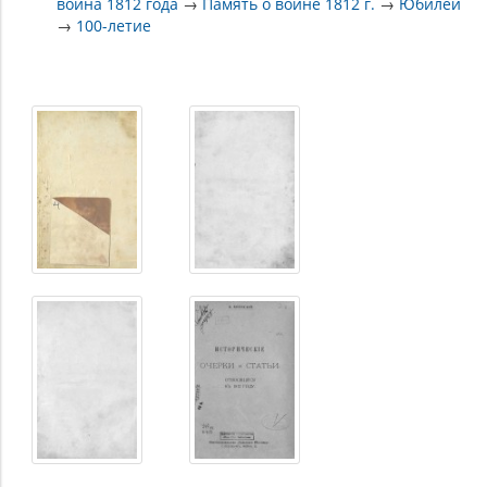
война 1812 года
→
Память о войне 1812 г.
→
Юбилеи
→
100-летие