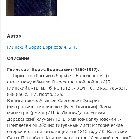
Автор
Глинский Борис Борисович
Б. Г.
Описание
Глинский, Борис Борисович (1860-1917).
Торжество России в борьбе с Наполеоном : (к
столетнему юбилею Отечественной войны) / [Б.
Глинский]. - [Б. м. : б. и., 1912]. - XLVIII, С. [3]-60, 785-831,
848-856 с., 1 л. портр. ; 25. -
В книге также: Алексей Сергеевич Суворин:
(биографический очерк) / [Б. Б. Глинский]. Жена
министра: (роман) / Н. А. Лаппо-Данилевская.
Деревенский случай / [В. В. Уманов-Каплуновский]. -
Приплетен ошибочно титульный лист: Исторические
очерки и статьи, относящиеся к 1812 году / К. Военский. -
Санкт-Петербург: Книгоиздательство "Сельский вестник",