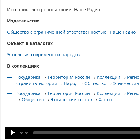
Источник электронной копии: Наше Радио
Издательство
Общество с ограниченной ответственностью "Наше Радио"
Объект в каталогах
Этнология современных народов
В коллекциях
Государика
→
Территория России
→
Коллекции
→
Регио
страницы истории
→
Народ
→
Общество
→
Этнический 
Государика
→
Территория России
→
Коллекции
→
Регио
→
Общество
→
Этнический состав
→
Ханты
Audio
00:00
Player