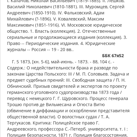
I. Калачов, Николай Васильевич (1819-1885). II. Лешков,
Василий Николаевич (1810-1881). III. Муромцев, Сергей
Андреевич (1850-1910). IV. Фальковский, Адам
Михайлович (?-1896). V. Ковалевский, Максим
Максимович (1851-1916). VI. Московское юридическое
общество. 1. Власть (коллекция). 2. Отечественные
сериальные и продолжающиеся издания (коллекция). 3.
Право -- Периодические издания. 4. Юридические
журналы -- Россия -- 19 - 20 вв..
ББК 67я52
Г. 5 1873, [кн. 5-6], май-июнь. - 1873. - 88, 104 с. -
Содерж.: О недействительности брака и разводе по
законам Царства Польского: III / М. П. Соловьев. Задача и
предмет судебных прений: III. Свободная защита / П. Н.
Обнинский. Призыв свидетелей и экспертов по проекту
германского уголовного судопроизводства 1873 года /
перевод с немецкого Г. Г. Щуровского. Процесс генерала
Трошю против де Вильмесана и Огюста Витю
(обвинение в диффамации и оскорблении представителя
общественной власти). О волостных судах / Т. А.
Тергукасов. Критика: Полицейское право Г.
Андреевского, профессора С.-Петерб. университета, т. I :
Полиция безопасности, 1871 г. Полиция благосостояния,