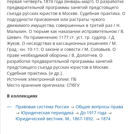
первая четверть 1874 года (январь-март). О разработке
предварительной программы занятий предстоящего
съезда русских юристов в Москве. Судебная практика. О
подсудности присвоения или растраты чужого
движимого имущества, совершенных в третий раз / Н.
Малыхин. О тюрьме как наказании исправительном / В.
Шевич. По применению 1177 ст. уст. гр. судопр. / Д.
Жуков. О несходствах в кассационных решениях / М.
Град ; кн. 10-11: О законе и совести / М. Соловьев. О
праве необходимой обороны / В. Долопчев. О
разработке предварительной программы занятий
предстоящего съезда русских юристов в Москве.
Судебная практика, [и др.] .
Источник электронной копии: ПБ
Место хранения оригинала: СПбГУ
В коллекциях
Правовая система России
→
Общие вопросы права
→
Юридическая периодика
→
До 1917 года
→
Юридический вестник. М., 1867-1892.
→
1874