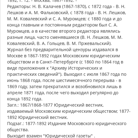
1892, т. 12. - Москва, 1867-1892. -
Редакторы: Н. В. Калачев (1867-1870), с 1872 года - В. Н.
Лешков и А. М. Фальковский, с 1878 года - В. Н. Лешков,
М. М. Ковалевский и С. А. Муромцев; с 1880 года и до
конца главным и постоянным редактором был С. А.
Муромцев, а в качестве второго редактора являлись
разные лица, часто сменявшиеся (В. Н. Лешков, М. М.
Ковалевский, В. А. Гольцев, В. М. Пржевальский).
Журнал без предварительной цензуры издавался в
Москве в 1867-1892 годах Московским юридическим
обществом и в Санкт-Петербурге (с 1860 по 1864 год в
виде приложения к "Архиву Исторических и
практических сведений"). Выходил с июля 1867 года по
июнь 1868 года, после шестимесячного перерыва - в
1869 году, затем прекратился и возобновился лишь в
апреле 1871 года, после чего выходил регулярно до
конца 1892 года.
Загл.: 1867/1868-1877 Юридический вестник,
издаваемый Московским юридическим обществом; 1877-
1892 Юридический вестник.
Подзаг.: 1877-1892 Издание Московского юридического
общества.
Выходит взамен "Юридической газеты" .