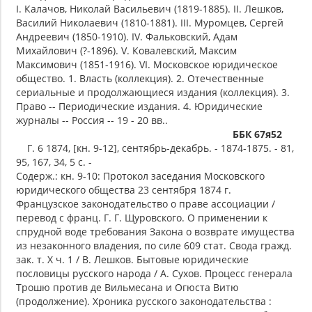
I. Калачов, Николай Васильевич (1819-1885). II. Лешков,
Василий Николаевич (1810-1881). III. Муромцев, Сергей
Андреевич (1850-1910). IV. Фальковский, Адам
Михайлович (?-1896). V. Ковалевский, Максим
Максимович (1851-1916). VI. Московское юридическое
общество. 1. Власть (коллекция). 2. Отечественные
сериальные и продолжающиеся издания (коллекция). 3.
Право -- Периодические издания. 4. Юридические
журналы -- Россия -- 19 - 20 вв..
ББК 67я52
Г. 6 1874, [кн. 9-12], сентябрь-декабрь. - 1874-1875. - 81,
95, 167, 34, 5 с. -
Содерж.: кн. 9-10: Протокол заседания Московского
юридического общества 23 сентября 1874 г.
Французское законодательство о праве ассоциации /
перевод с франц. Г. Г. Щуровского. О применении к
спрудной воде требования Закона о возврате имущества
из незаконного владения, по силе 609 стат. Свода гражд.
зак. т. X ч. 1 / В. Лешков. Бытовые юридические
пословицы русского народа / А. Сухов. Процесс генерала
Трошю против де Вильмесана и Огюста Витю
(продолжение). Хроника русского законодательства :