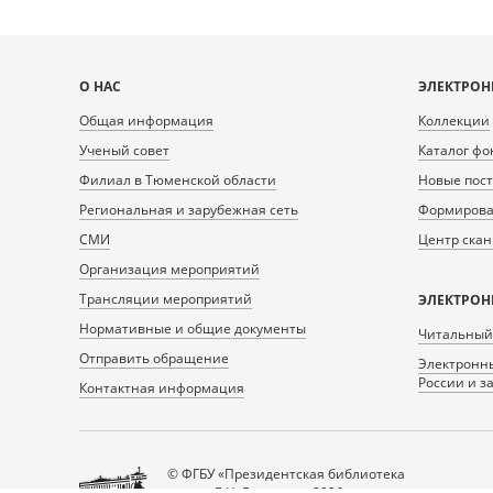
Карта
О НАС
ЭЛЕКТРОН
сайта
Общая информация
Коллекции
Ученый совет
Каталог фо
Филиал в Тюменской области
Новые пос
Региональная и зарубежная сеть
Формирован
СМИ
Центр ска
Организация мероприятий
Трансляции мероприятий
ЭЛЕКТРОН
Нормативные и общие документы
Читальный
Отправить обращение
Электронны
России и з
Контактная информация
© ФГБУ «Президентская библиотека
имени Б.Н. Ельцина», 2026