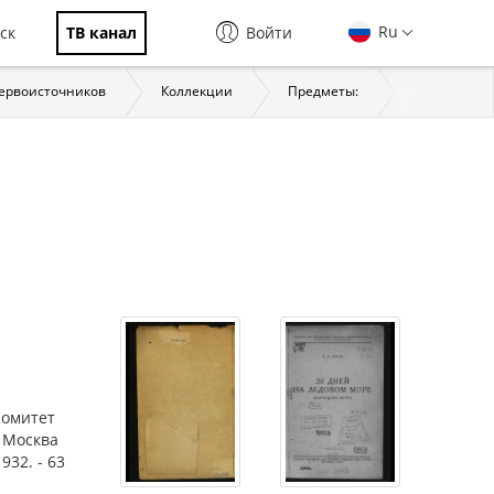
Ru
ск
ТВ канал
Войти
первоисточников
Коллекции
Предметы:
История
Комитет
- Москва
32. - 63