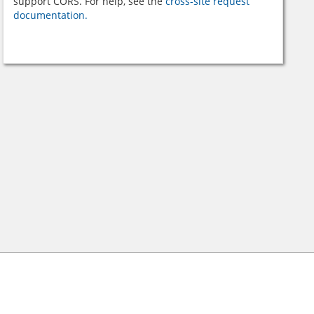
support CORS. For help, see the
cross-site request
documentation.