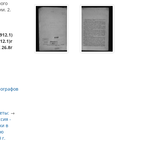
ного
и. 2.
912.1)
12.1)г
 26.8г
еографов
еты:
→
ссия -
ки в
лю
 г.