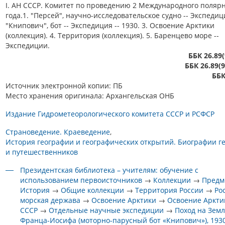
I. АН СССР. Комитет по проведению 2 Международного поляр
года.1. "Персей", научно-исследовательское судно -- Экспедици
"Книпович", бот -- Экспедиция -- 1930. 3. Освоение Арктики
(коллекция). 4. Территория (коллекция). 5. Баренцево море --
Экспедиции.
ББК 26.89(
ББК 26.89(9
ББК
Источник электронной копии: ПБ
Место хранения оригинала: Архангельская ОНБ
Издание Гидрометеорологического комитета СССР и РСФСР
Страноведение. Краеведение
История географии и географических открытий. Биографии г
и путешественников
Президентская библиотека – учителям: обучение с
использованием первоисточников
→
Коллекции
→
Предм
История
→
Общие коллекции
→
Территория России
→
Ро
морская держава
→
Освоение Арктики
→
Освоение Аркти
СССР
→
Отдельные научные экспедиции
→
Поход на Зем
Франца-Иосифа (моторно-парусный бот «Книпович»), 1930