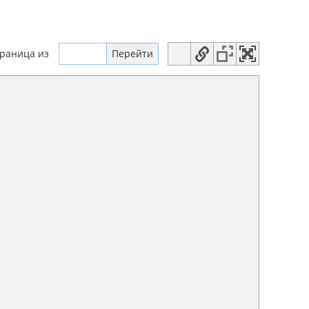
траница
из