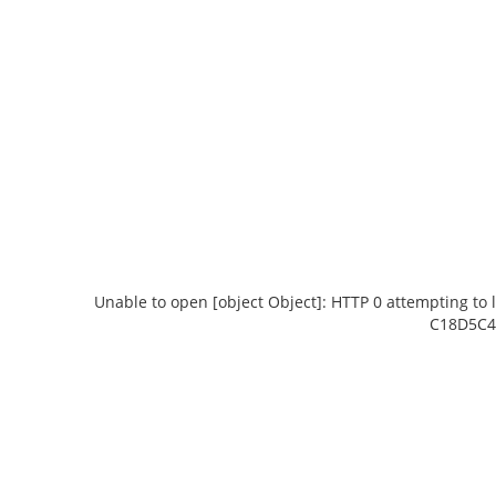
Unable to open [object Object]: HTTP 0 attempting to 
C18D5C4B