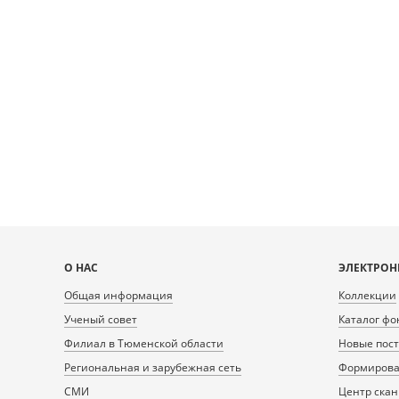
Карта
О НАС
ЭЛЕКТРОН
сайта
Общая информация
Коллекции
Ученый совет
Каталог фо
Филиал в Тюменской области
Новые пос
Региональная и зарубежная сеть
Формирован
СМИ
Центр ска