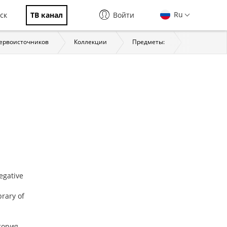
Ru
ск
ТВ канал
Войти
первоисточников
Коллекции
Предметы:
История
egative
brary of
тория