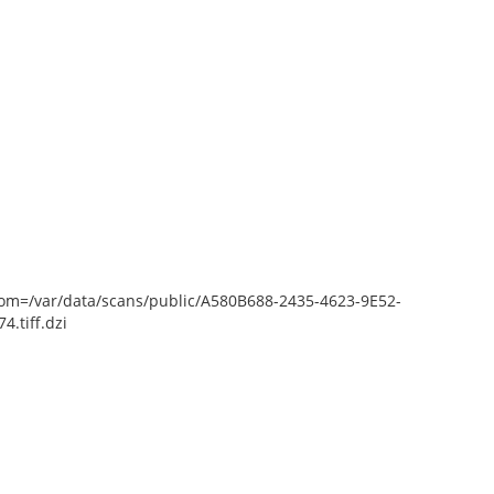
epZoom=/var/data/scans/public/A580B688-2435-4623-9E52-
.tiff.dzi