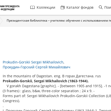
Главная
Коллекции
Каталог фондов
Пои
навигация
Президентская библиотека – учителям: обучение с использованием 
Prokudin-Gorskii Sergei Mikhailovich
Прокудин-Горский Сергей Михайлович
In the mountains of Dagestan. eng. В горах Дагестана. rus
Prokudin-Gorskii, Sergei Mikhailovich (1863-1944).
V gorakh Dagestana [graphic]. - [between 1905 and 1915]. -1 n
(3 frames) : glass, b&w, three-color separation ; 24 x 9. -
Forms part of: Sergei Mikhailovich Prokudin-Gorskii Collection (Li
Congress).
.
I. Прокудин-Горский, Сергей Михайлович (1863-1944).1. Терри