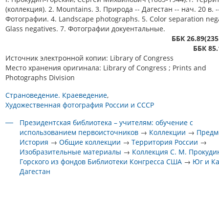
(коллекция). 2. Mountains. 3. Природа -- Дагестан -- нач. 20 в. -
Фотографии. 4. Landscape photographs. 5. Color separation nega
Glass negatives. 7. Фотографии докуентальные.
ББК 26.89(235
ББК 85.
Источник электронной копии: Library of Congress
Место хранения оригинала: Library of Congress ; Prints and
Photographs Division
Страноведение. Краеведение
Художественная фотография России и СССР
Президентская библиотека – учителям: обучение с
использованием первоисточников
→
Коллекции
→
Предм
История
→
Общие коллекции
→
Территория России
→
Изобразительные материалы
→
Коллекция С. М. Прокуди
Горского из фондов Библиотеки Конгресса США
→
Юг и К
Дагестан