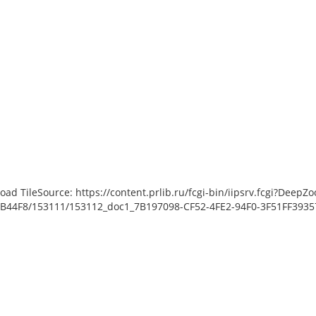
load TileSource: https://content.prlib.ru/fcgi-bin/iipsrv.fcgi?De
44F8/153111/153112_doc1_7B197098-CF52-4FE2-94F0-3F51FF393574