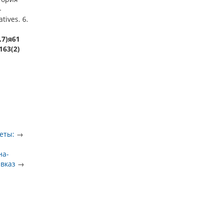
-
tives. 6.
.7)я61
163(2)
еты:
→
на-
авказ
→