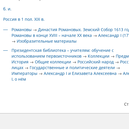
б. и.
Россия в 1 пол. XIX в.
Романовы
→
Династия Романовых. Земский Собор 1613 го
Романовы в конце XVIII – начале XX века
→
Александр I (1
→
Изобразительные материалы
Президентская библиотека – учителям: обучение с
использованием первоисточников
→
Коллекции
→
Предм
История
→
Общие коллекции
→
Российский народ
→
Росс
лицах
→
Государственные и политические деятели
→
Императоры
→
Александр I и Елизавета Алексеевна
→
Ал
I, о нём
С