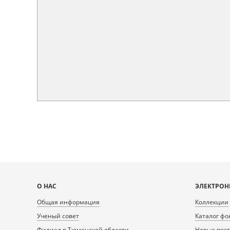
Карта
О НАС
ЭЛЕКТРОН
сайта
Общая информация
Коллекции
Ученый совет
Каталог фо
Филиал в Тюменской области
Новые пос