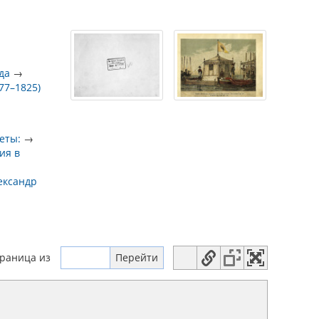
да
→
777–1825)
еты:
→
ия в
ександр
траница
из