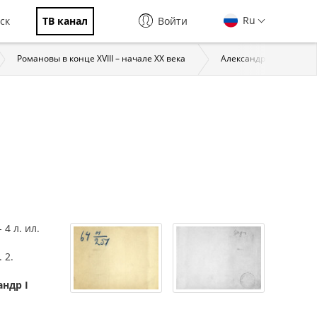
Ru
ск
ТВ канал
Войти
Романовы в конце XVIII – начале XX века
Александр I (1777–1825
 4 л. ил.
 2.
андр I