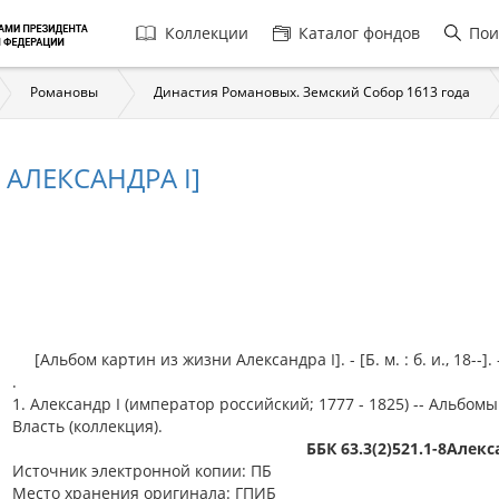
Главная
Коллекции
Каталог фондов
Пои
навигация
Романовы
Династия Романовых. Земский Собор 1613 года
АЛЕКСАНДРА I]
[Альбом картин из жизни Александра I]. - [Б. м. : б. и., 18--]. -
.
1. Александр I (император российский; 1777 - 1825) -- Альбомы.
Власть (коллекция).
ББК 63.3(2)521.1-8Алекс
Источник электронной копии: ПБ
Место хранения оригинала: ГПИБ