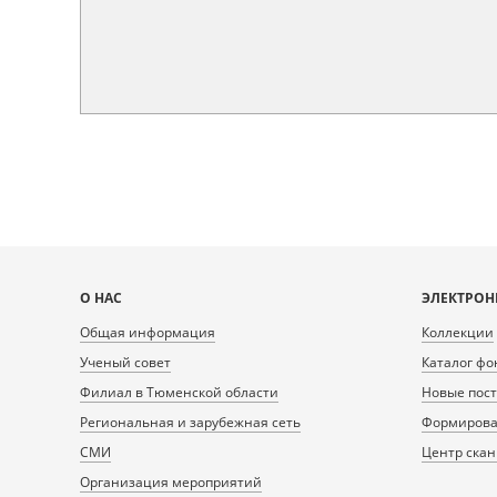
Карта
О НАС
ЭЛЕКТРОН
сайта
Общая информация
Коллекции
Ученый совет
Каталог фо
Филиал в Тюменской области
Новые пос
Региональная и зарубежная сеть
Формирован
СМИ
Центр ска
Организация мероприятий