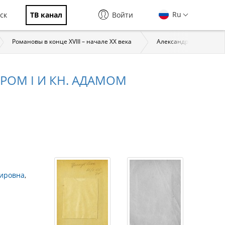
Ru
ск
ТВ канал
Войти
Романовы в конце XVIII – начале XX века
Александр I (1777–1825
РОМ I И КН. АДАМОМ
мировна