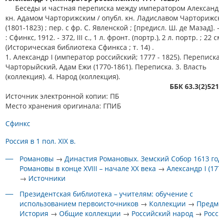
Беседы и частная переписка между императором Александр
кн. Адамом Чарторижским / опубл. кн. Ладиславом Чарторижс
(1801-1823) ; пер. с фр. С. Явленской ; [предисл. Ш. де Мазад].
: Сфинкс, 1912. - 372, III с., 1 л. фронт. (портр.), 2 л. портр. ; 22 с
(Историческая библиотека Сфинкса ; т. 14) .
1. Александр I (император российский; 1777 - 1825). Переписка
Чарторыйский, Адам Ежи (1770-1861). Переписка. 3. Власть
(коллекция). 4. Народ (коллекция).
ББК 63.3(2)52
Источник электронной копии: ПБ
Место хранения оригинала: ГПИБ
Сфинкс
Россия в 1 пол. XIX в.
Романовы
→
Династия Романовых. Земский Собор 1613 го
Романовы в конце XVIII – начале XX века
→
Александр I (1
→
Источники
Президентская библиотека – учителям: обучение с
использованием первоисточников
→
Коллекции
→
Предм
История
→
Общие коллекции
→
Российский народ
→
Росс