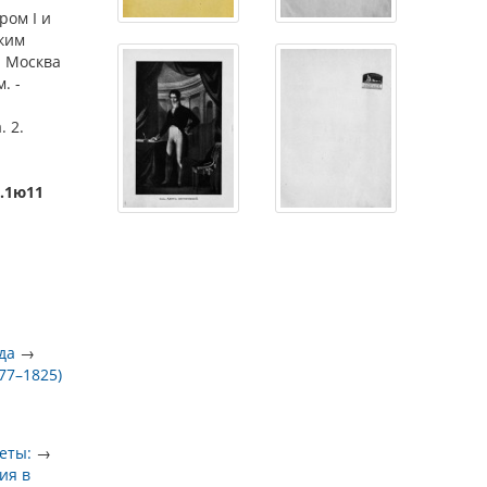
ом I и
ким
 - Москва
м. -
. 2.
1.1ю11
да
→
777–1825)
еты:
→
ия в