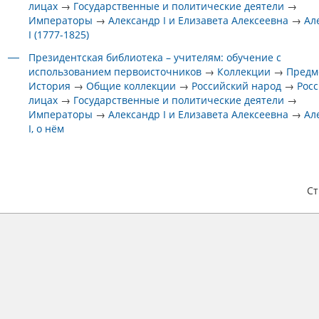
лицах
→
Государственные и политические деятели
→
Императоры
→
Александр I и Елизавета Алексеевна
→
Ал
I (1777-1825)
Президентская библиотека – учителям: обучение с
использованием первоисточников
→
Коллекции
→
Предм
История
→
Общие коллекции
→
Российский народ
→
Росс
лицах
→
Государственные и политические деятели
→
Императоры
→
Александр I и Елизавета Алексеевна
→
Ал
I, о нём
С