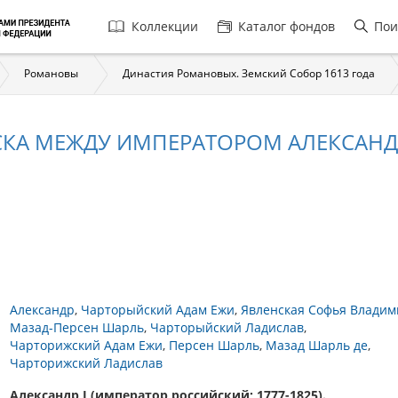
Главная
Коллекции
Каталог фондов
Пои
навигация
Романовы
Династия Романовых. Земский Собор 1613 года
СКА МЕЖДУ ИМПЕРАТОРОМ АЛЕКСАНД
Александр
Чарторыйский Адам Ежи
Явленская Софья Влади
Мазад-Персен Шарль
Чарторыйский Ладислав
Чарторижский Адам Ежи
Персен Шарль
Мазад Шарль де
Чарторижский Ладислав
Александр I (император российский; 1777-1825).