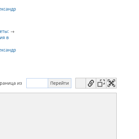
ександр
еты:
→
ия в
ександр
траница
из