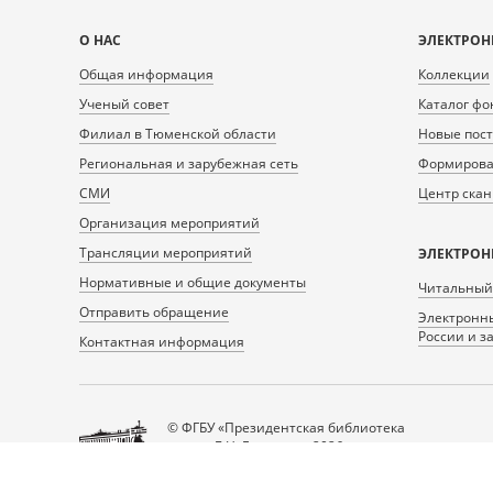
Карта
О НАС
ЭЛЕКТРОН
сайта
Общая информация
Коллекции
Ученый совет
Каталог фо
Филиал в Тюменской области
Новые пос
Региональная и зарубежная сеть
Формирован
СМИ
Центр ска
Организация мероприятий
Трансляции мероприятий
ЭЛЕКТРОН
Нормативные и общие документы
Читальный
Отправить обращение
Электронны
России и з
Контактная информация
© ФГБУ «Президентская библиотека
имени Б.Н. Ельцина», 2026
Все права защищены.