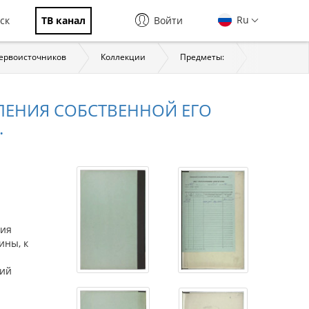
Ru
ск
ТВ канал
Войти
первоисточников
Коллекции
Предметы:
История
ЛЕНИЯ СОБСТВЕННОЙ ЕГО
.
ния
ины, к
ний