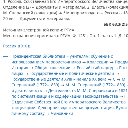
1. Россия. Собственная Его Императорского Величества канце
Отделение (2) -- Документы и материалы. 2. Власть (коллекция)
М. Сперанский (коллекция). 4. Чинопроизводсто -- Россия -- 18 
20 вв. -- Документы и материалы.
ББК 63.3(2)
Источник электронной копии: РГИА
Место хранения оригинала: РГИА. Ф. 1251. Оп. 1, часть 1. Д. 10
Россия в XIX в.
Президентская библиотека – учителям: обучение с
использованием первоисточников
→
Коллекции
→
Предм
История
→
Общие коллекции
→
Российский народ
→
Росс
лицах
→
Государственные и политические деятели
→
Государственные деятели XVIII – начала XX века
→
С
→
М.
Сперанский (1772–1839)
→
М. М. Сперанский (1772–1839)
и деятельность
→
Деятельность М. М. Сперанского в 1821–
по систематизации и кодификации законодательства
→
II
Отделение Собственной Его Императорского Величества
канцелярии. Делопроизводственная документация. Бумаг
личному составу
→
Чиновники