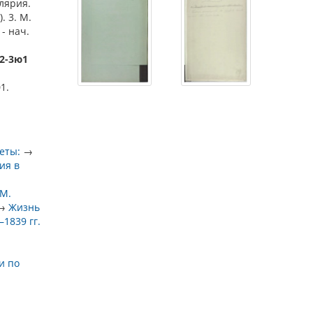
лярия.
. 3. М.
- нач.
52-3ю1
1.
еты:
→
ия в
 М.
→
Жизнь
1839 гг.
и по