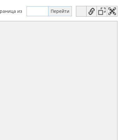
траница
из