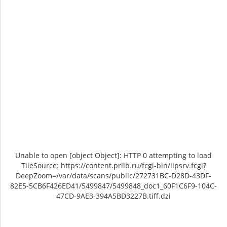
Unable to open [object Object]: HTTP 0 attempting to load
TileSource: https://content.prlib.ru/fcgi-bin/iipsrv.fcgi?
DeepZoom=/var/data/scans/public/272731BC-D28D-43DF-
82E5-5CB6F426ED41/5499847/5499848_doc1_60F1C6F9-104C-
47CD-9AE3-394A5BD3227B.tiff.dzi