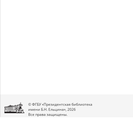
Unable to open [object Object]: HTTP 0
Unable to open [object Object]: HTTP 0
attempting to load TileSource:
attempting to load TileSource:
https://content.prlib.ru/fcgi-bin/iipsrv.fcgi?
https://content.prlib.ru/fcgi-bin/iipsrv.fcgi?
DeepZoom=/var/data/scans/public/272731BC-
DeepZoom=/var/data/scans/public/272731BC-
D28D-43DF-82E5-
D28D-43DF-82E5-
5CB6F426ED41/5499847/5499848_doc1_60F1C6F9-
5CB6F426ED41/5499847/5499849_doc1_132557B5-
104C-47CD-9AE3-394A5BD3227B.tiff.dzi
01F2-44E8-AB13-D8E95C6AAE65.tiff.dzi
1
2
© ФГБУ «Президентская библиотека
имени Б.Н. Ельцина», 2026
Все права защищены.
Мы
в