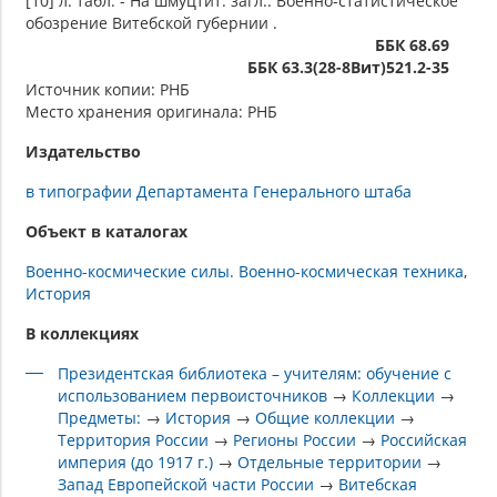
[10] л. табл. - На шмуцтит. загл.: Военно-статистическое
обозрение Витебской губернии .
ББК 68.69
ББК 63.3(28-8Вит)521.2-35
Источник копии: РНБ
Место хранения оригинала: РНБ
Издательство
в типографии Департамента Генерального штаба
Объект в каталогах
Военно-космические силы. Военно-космическая техника
История
В коллекциях
Президентская библиотека – учителям: обучение с
использованием первоисточников
→
Коллекции
→
Предметы:
→
История
→
Общие коллекции
→
Территория России
→
Регионы России
→
Российская
империя (до 1917 г.)
→
Отдельные территории
→
Запад Европейской части России
→
Витебская