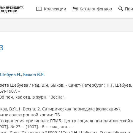
Главная
Коллекции
Каталог фондов
Пои
навигация
3
Шебуев Н.
Быков В.Я.
та Шебуева / Ред. В.Я. Быков. - Санкт-Петербург : Н.Г. Шебуев,
6?]-1907. -
08 печ. как отд. в журн. "Весна".
ыков, В.Я..1. Весна. 2. Сатирическая периодика (коллекция).
очник электронной копии: ПБ
то хранения оригинала: ГПИБ. Центр социально-политической 
7]. № 23. - [1907]. -8 с. : ил., нот.. -
рж.: Свет; Сказочка о 25000 / [Соч.] Н. Шебуева. О способном и