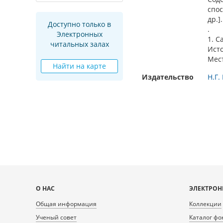
спос
др.].
Доступно только в
.
Электронных
1. С
читальных залах
Ист
Мес
Найти на карте
Издательство
Н.Г.
Карта
О НАС
ЭЛЕКТРОН
сайта
Общая информация
Коллекции
Ученый совет
Каталог фо