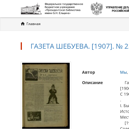
Вы
Главная
здесь
ГАЗЕТА ШЕБУЕВА. [1907]. № 2
Автор
Мы
Описание
Газе
[190
С 19
.
I. Б
Ист
Мес
[190
Соде