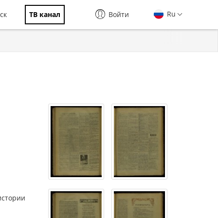
Ru
ск
ТВ канал
Войти
истории