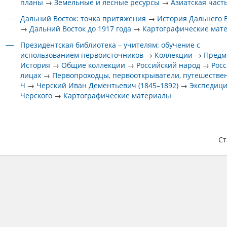
планы
→
Земельные и лесные ресурсы
→
Азиатская част
Дальний Восток: точка притяжения
→
История Дальнего 
→
Дальний Восток до 1917 года
→
Картографические мат
Президентская библиотека – учителям: обучение с
использованием первоисточников
→
Коллекции
→
Предм
История
→
Общие коллекции
→
Российский народ
→
Росс
лицах
→
Первопроходцы, первооткрыватели, путешестве
Ч
→
Черский Иван Дементьевич (1845–1892)
→
Экспедици
Черского
→
Картографические материалы
С