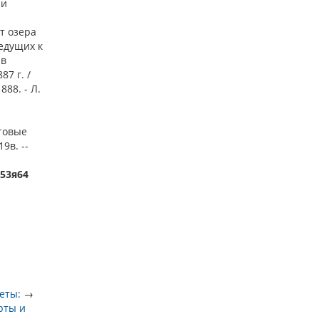
ии
т озера
ведущих к
 в
7 г. /
888. - Л.
чтовые
9в. --
)53я64
еты:
→
рты и