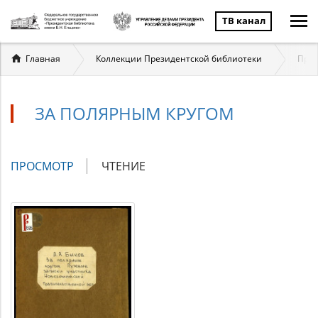
ТВ канал
Вы
Главная
Коллекции Президентской библиотеки
През
здесь
ЗА ПОЛЯРНЫМ КРУГОМ
Главные
ПРОСМОТР
(АКТИВНАЯ
ЧТЕНИЕ
вкладки
ВКЛАДКА)