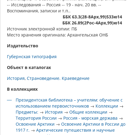
-- Исследования -- Россия -- 19 - нач. 20 вв. --
Воспоминания, записки и т.п..
ББК 63.3(28-8Арх,99)533ю14
ББК 26.89(2Рос-4Арх,99)ю14
Источник электронной копии: ПБ
Место хранения оригинала: Архангельская ОНБ
Издательство
Губернская типография
Объект в каталогах
История
Страноведение. Краеведение
В коллекциях
Президентская библиотека – учителям: обучение с
использованием первоисточников
→
Коллекции
→
Предметы:
→
История
→
Общие коллекции
→
Территория России
→
Россия - морская держава
→
Освоение Арктики
→
Освоение Арктики в России до
1917 г.
→
Арктические путешествия и научные