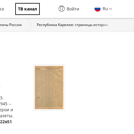
Ru
ск
ТВ канал
Войти
ионы России
Республика Карелия: страницы истории
Власт
-
3.
945 --
ерои и
газеты.
622я51