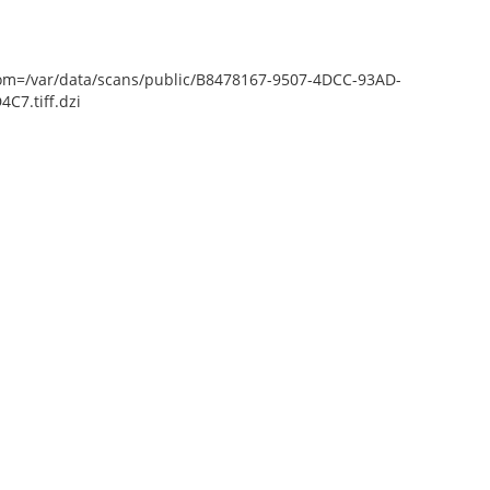
epZoom=/var/data/scans/public/B8478167-9507-4DCC-93AD-
7.tiff.dzi