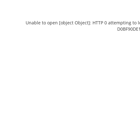
Unable to open [object Object]: HTTP 0 attempting to 
D0BF90DE1
Unable to open [object Object]: HTTP 0
Unable to open [ob
attempting to load TileSource:
to load TileSource
https://content.prlib.ru/fcgi-bin/iipsrv.fcgi?
DeepZoom=/var/data/scans/public/B8478167-
DeepZoom=/var/
9507-4DCC-93AD-
95
D0BF90DE1829/5710766/5710767_doc1_F4D6E42C-
D0BF90DE1829/571
81E6-4BFB-9D6E-F8346F58D4C7.tiff.dzi
71E5-454D-84
1
2