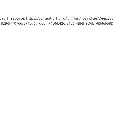
load TileSource: https://content.prlib.ru/fcgi-bin/iipsrv.fcgi?De
829/5710766/5710767_doc1_F4D6E42C-81E6-4BFB-9D6E-F8346F58D4C
ject Object]: HTTP 0 attempting
: https://content.prlib.ru/fcgi-
bin/iipsrv.fcgi?
data/scans/public/B8478167-
07-4DCC-93AD-
0766/5710768_doc1_E5AD0931-
4A-A862E10476BD.tiff.dzi