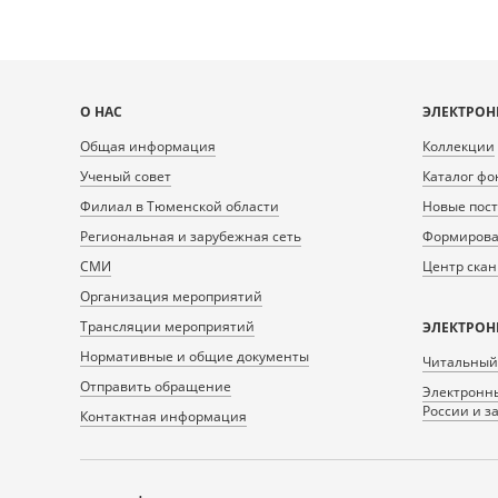
Карта
О НАС
ЭЛЕКТРОН
сайта
Общая информация
Коллекции
Ученый совет
Каталог фо
Филиал в Тюменской области
Новые пос
Региональная и зарубежная сеть
Формирован
СМИ
Центр ска
Организация мероприятий
Трансляции мероприятий
ЭЛЕКТРОН
Нормативные и общие документы
Читальный
Отправить обращение
Электронны
России и з
Контактная информация