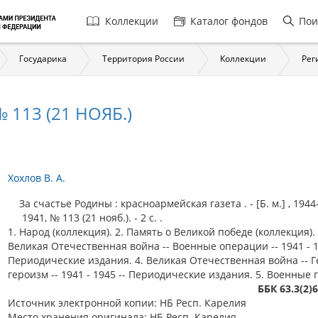
Главная
Коллекции
Каталог фондов
Пои
навигация
Государика
Территория России
Коллекции
Рег
 113 (21 НОЯБ.)
Хохлов В. А.
За счастье Родины : красноармейская газета . - [Б. м.] , 1944
1941, № 113 (21 нояб.). - 2 c. .
1. Народ (коллекция). 2. Память о Великой победе (коллекция). 
Великая Отечественная война -- Военные операции -- 1941 - 1
Периодические издания. 4. Великая Отечественная война -- Г
героизм -- 1941 - 1945 -- Периодические издания. 5. Военные 
ББК 63.3(2)
Источник электронной копии: НБ Респ. Карелия
Место хранения оригинала: НБ Респ. Карелия