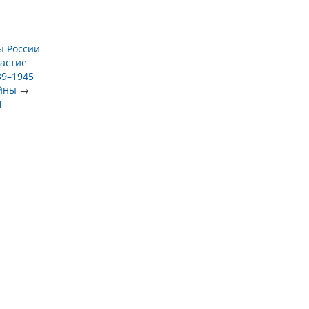
ы России
астие
39–1945
ойны
→
1