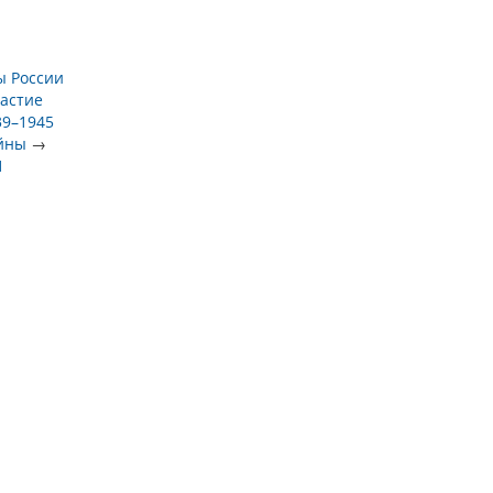
ы России
астие
39–1945
ойны
→
1