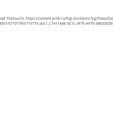
load TileSource: https://content.prlib.ru/fcgi-bin/iipsrv.fcgi?De
501/5710778/5710779_doc1_C19114A6-0C1C-4F7E-AF79-3982D928539
ject Object]: HTTP 0 attempting
e: https://content.prlib.ru/fcgi-
bin/iipsrv.fcgi?
data/scans/public/BCCE11A1-
239-46A5-9BCD-
10778/5710780_doc1_53AA4D03-
4C4-E34B8711A3F9.tiff.dzi