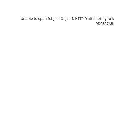
Unable to open [object Object]: HTTP 0 attempting to 
DDF3A7AB4
Unable to open [object Object]: HTTP 0 attempting
Unable to open [ob
to load TileSource: https://content.prlib.ru/fcgi-
to load TileSourc
bin/iipsrv.fcgi?
DeepZoom=/var/data/scans/public/BCCE11A1-
DeepZoom=/var/
9239-46A5-9BCD-
9
DDF3A7AB4501/5710778/5710779_doc1_C19114A6-
DDF3A7AB4501/57
0C1C-4F7E-AF79-3982D928539F.tiff.dzi
474D-4017-8
1
2