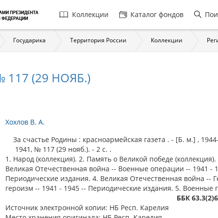
Главная
Коллекции
Каталог фондов
Пои
навигация
Государика
Территория России
Коллекции
Рег
 117 (29 НОЯБ.)
Хохлов В. А.
За счастье Родины : красноармейская газета . - [Б. м.] , 1944
1941, № 117 (29 нояб.). - 2 c. .
1. Народ (коллекция). 2. Память о Великой победе (коллекция). 
Великая Отечественная война -- Военные операции -- 1941 - 1
Периодические издания. 4. Великая Отечественная война -- Г
героизм -- 1941 - 1945 -- Периодические издания. 5. Военные 
ББК 63.3(2)
Источник электронной копии: НБ Респ. Карелия
Место хранения оригинала: НБ Респ. Карелия