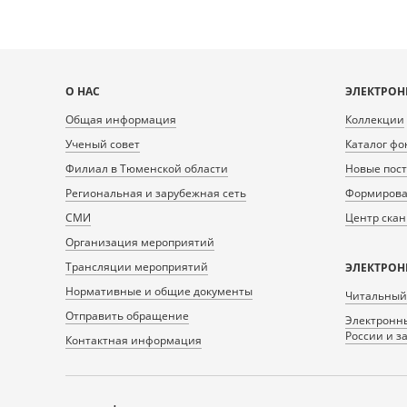
Карта
О НАС
ЭЛЕКТРОН
сайта
Общая информация
Коллекции
Ученый совет
Каталог фо
Филиал в Тюменской области
Новые пос
Региональная и зарубежная сеть
Формирован
СМИ
Центр ска
Организация мероприятий
Трансляции мероприятий
ЭЛЕКТРОН
Нормативные и общие документы
Читальный
Отправить обращение
Электронны
России и з
Контактная информация