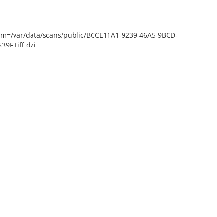
epZoom=/var/data/scans/public/BCCE11A1-9239-46A5-9BCD-
F.tiff.dzi