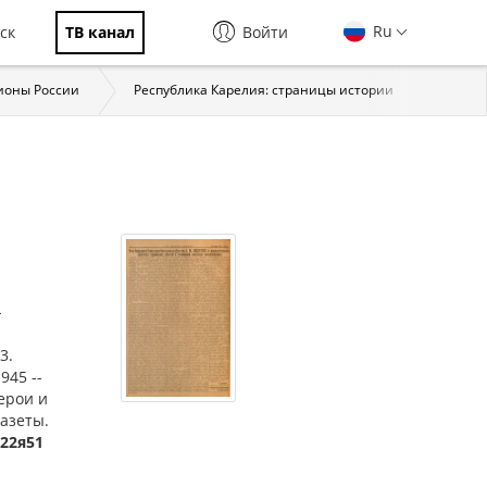
Ru
ск
ТВ канал
Войти
ионы России
Республика Карелия: страницы истории
Власт
-
3.
945 --
ерои и
газеты.
622я51