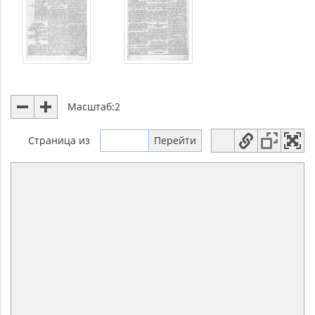
Масштаб:
2
Страница
из