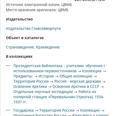
Источник электронной копии: ЦВМБ
Место хранения оригинала: ЦВМБ
Издательство
Издательство Главсевморпути
Объект в каталогах
Страноведение. Краеведение
В коллекциях
Президентская библиотека – учителям: обучение с
использованием первоисточников
→
Коллекции
→
Предметы:
→
История
→
Общие коллекции
→
Территория России
→
Россия - морская держава
→
Освоение Арктики
→
Освоение Арктики в СССР
→
Отдельные научные экспедиции
→
Работа на
полярной станции «Перевальная» (Чукотка), 1934-
1937 гг.
Государика
→
Территория России
→
Коллекции
→
Природные богатства России
→
Атмосфера и климат