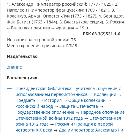
1. Александр I (император российский; 1777 - 1825). 2.
Наполеон I (император французский; 1769 - 1821). 3.
Коленкур, Арман Огюстен-Луи (1773 - 1827). 4. Бернадот,
Жан Батист (1763 - 1844). 5. Власть (коллекция). 6. Россия
-- Внешняя политика -- Франция -- 19 в..
ББК 63.3(2)521.1-6
Источник электронной копии: ПБ
Место хранения оригинала: ГПИБ
Издательство
Знание
В коллекциях
Президентская библиотека – учителям: обучение с
использованием первоисточников
→
Коллекции
→
Предметы:
→
История
→
Общие коллекции
→
Российский народ
→
Защита Отечества
→
Государственное ополчение
→
Народное ополчение
Отечественной войны 1812 года
→
Отечественная
война 1812 года
→
Россия и Франция в первой
четверти XIX века
→
Два императора: Александр I и