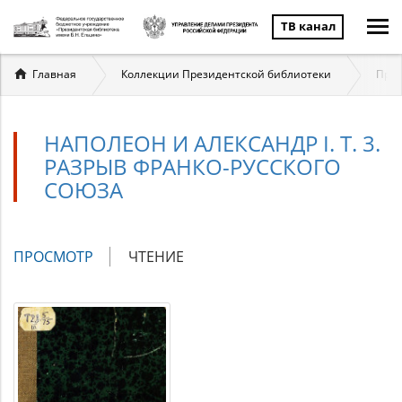
ТВ канал
Вы
Главная
Коллекции Президентской библиотеки
През
здесь
НАПОЛЕОН И АЛЕКСАНДР I. Т. 3.
РАЗРЫВ ФРАНКО-РУССКОГО
СОЮЗА
Главные
ПРОСМОТР
(АКТИВНАЯ
ЧТЕНИЕ
вкладки
ВКЛАДКА)