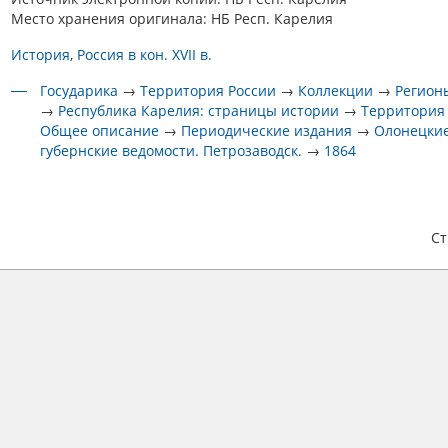
Место хранения оригинала: НБ Респ. Карелия
История
Россия в кон. XVII в.
Государика
→
Территория России
→
Коллекции
→
Регион
→
Республика Карелия: страницы истории
→
Территория
Общее описание
→
Периодические издания
→
Олонецки
губернские ведомости. Петрозаводск.
→
1864
С