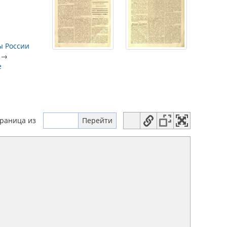
ы России
→
е
траница
из