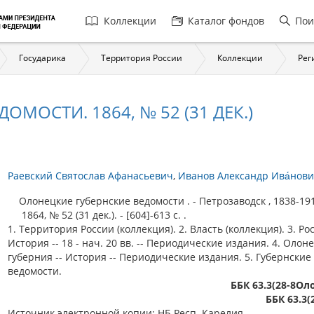
Главная
Коллекции
Каталог фондов
Пои
навигация
Государика
Территория России
Коллекции
Рег
МОСТИ. 1864, № 52 (31 ДЕК.)
Раевский Святослав Афанасьевич
Иванов Александр Ива́нов
Олонецкие губернские ведомости . - Петрозаводск , 1838-19
1864, № 52 (31 дек.). - [604]-613 c. .
1. Территория России (коллекция). 2. Власть (коллекция). 3. Рос
История -- 18 - нач. 20 вв. -- Периодические издания. 4. Олон
губерния -- История -- Периодические издания. 5. Губернские
ведомости.
ББК 63.3(28-8Ол
ББК 63.3(
Источник электронной копии: НБ Респ. Карелия