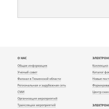
Карта
О НАС
ЭЛЕКТРОН
сайта
Общая информация
Коллекции
Ученый совет
Каталог фо
Филиал в Тюменской области
Новые пос
Региональная и зарубежная сеть
Формирован
СМИ
Центр ска
Организация мероприятий
Трансляции мероприятий
ЭЛЕКТРОН