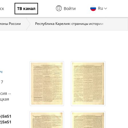
Ru
ск
ТВ канал
Войти
ионы России
Республика Карелия: страницы истории
Терри
ич
17
сия --
ецкая
о)5я51
2)5я51