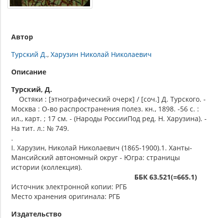
Автор
Турский Д.
Харузин Николай Николаевич
Описание
Турский, Д.
Остяки : [этнографический очерк] / [соч.] Д. Турского. -
Москва : О-во распространения полез. кн., 1898. -56 с. :
ил., карт. ; 17 см. - (Народы РоссииПод ред. Н. Харузина). -
На тит. л.: № 749.
.
I. Харузин, Николай Николаевич (1865-1900).1. Ханты-
Мансийский автономный округ - Югра: страницы
истории (коллекция).
ББК 63.521(=665.1)
Источник электронной копии: РГБ
Место хранения оригинала: РГБ
Издательство