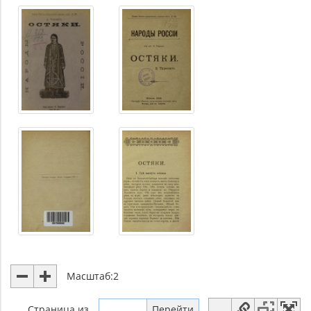
Масштаб:
2
Страница
из