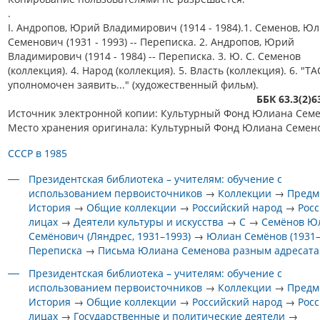
.
I. Андропов, Юрий Владимирович (1914 - 1984).1. Семенов, Ю
Семенович (1931 - 1993) -- Переписка. 2. Андропов, Юрий
Владимирович (1914 - 1984) -- Переписка. 3. Ю. С. Семенов
(коллекция). 4. Народ (коллекция). 5. Власть (коллекция). 6. "Т
уполномочен заявить..." (художественный фильм).
ББК 63.3(2)
Источник электронной копии: Культурный Фонд Юлиана Сем
Место хранения оригинала: Культурный Фонд Юлиана Семен
СССР в 1985
Президентская библиотека – учителям: обучение с
использованием первоисточников
→
Коллекции
→
Предм
История
→
Общие коллекции
→
Российский народ
→
Росс
лицах
→
Деятели культуры и искусства
→
С
→
Семёнов Ю
Семёнович (Ляндрес, 1931–1993)
→
Юлиан Семёнов (1931–
Переписка
→
Письма Юлиана Семенова разным адресат
Президентская библиотека – учителям: обучение с
использованием первоисточников
→
Коллекции
→
Предм
История
→
Общие коллекции
→
Российский народ
→
Росс
лицах
→
Государственные и политические деятели
→