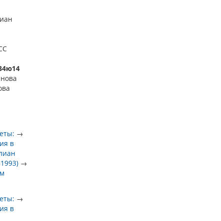
лиан
АСС
634ю14
енова
ова
еты:
→
ия в
лиан
1993)
→
ам
еты:
→
ия в