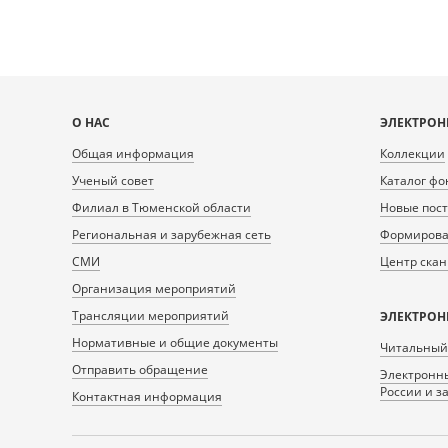
Карта
О НАС
ЭЛЕКТРОН
сайта
Общая информация
Коллекции
Ученый совет
Каталог фо
Филиал в Тюменской области
Новые пос
Региональная и зарубежная сеть
Формирован
СМИ
Центр ска
Организация мероприятий
Трансляции мероприятий
ЭЛЕКТРОН
Нормативные и общие документы
Читальный
Отправить обращение
Электронны
России и з
Контактная информация