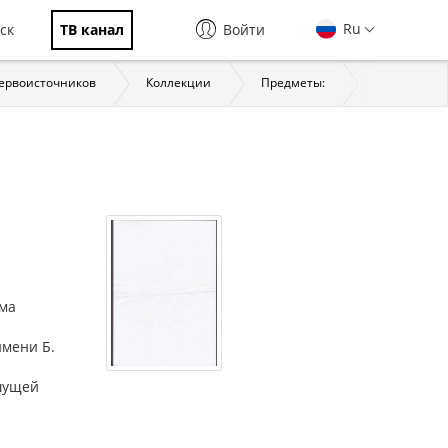
Ru
ск
ТВ канал
Войти
первоисточников
Коллекции
Предметы:
История
ьма
имени Б.
ишущей