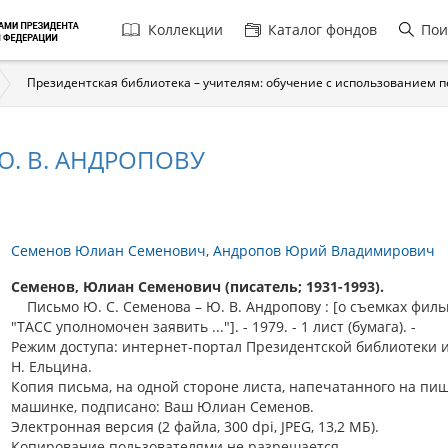
Главная
Коллекции
Каталог фондов
Пои
навигация
Президентская библиотека – учителям: обучение с использованием 
Ю. В. АНДРОПОВУ
Семенов Юлиан Семенович
Андропов Юрий Владимирович
Семенов, Юлиан Семенович (писатель; 1931-1993).
Письмо Ю. С. Семенова – Ю. В. Андропову : [о съемках фил
"ТАСС уполномочен заявить ..."]. - 1979. - 1 лист (бумага). -
Режим доступа: интернет-портал Президентской библиотеки 
Н. Ельцина.
Копия письма, на одной стороне листа, напечатанного на п
машинке, подписано: Ваш Юлиан Семенов.
Электронная версия (2 файла, 300 dpi, JPEG, 13,2 МБ).
Копирование пользователями не разрешается.