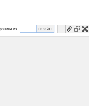
траница
из