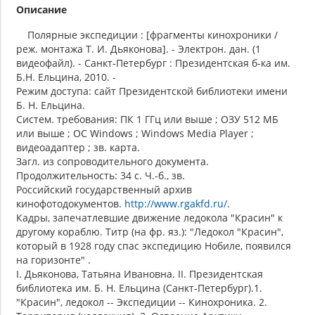
Описание
Полярные экспедиции : [фрагменты кинохроники /
реж. монтажа Т. И. Дьяконова]. - Электрон. дан. (1
видеофайл). - Санкт-Петербург : Президентская б-ка им.
Б.Н. Ельцина, 2010. -
Режим доступа: сайт Президентской библиотеки имени
Б. Н. Ельцина.
Систем. требования: ПК 1 ГГц или выше ; ОЗУ 512 МБ
или выше ; ОС Windows ; Windows Media Player ;
видеоадаптер ; зв. карта.
Загл. из сопроводительного документа.
Продолжительность: 34 с. Ч.-б., зв.
Российский государственный архив
кинофотодокументов.
http://www.rgakfd.ru/
.
Кадры, запечатлевшие движение ледокола "Красин" к
другому кораблю. Титр (на фр. яз.): "Ледокол "Красин",
который в 1928 году спас экспедицию Нобиле, появился
на горизонте" .
I. Дьяконова, Татьяна Ивановна. II. Президентская
библиотека им. Б. Н. Ельцина (Санкт-Петербург).1.
"Красин", ледокол -- Экспедиции -- Кинохроника. 2.