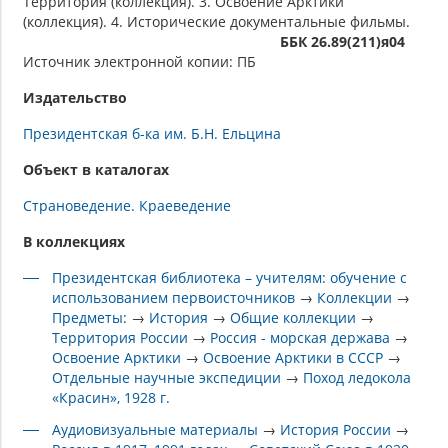
Территория (коллекция). 3. Освоение Арктики
(коллекция). 4. Исторические документальные фильмы.
ББК 26.89(211)я04
Источник электронной копии: ПБ
Издательство
Президентская б-ка им. Б.Н. Ельцина
Объект в каталогах
Страноведение. Краеведение
В коллекциях
Президентская библиотека – учителям: обучение с
использованием первоисточников
→
Коллекции
→
Предметы:
→
История
→
Общие коллекции
→
Территория России
→
Россия - морская держава
→
Освоение Арктики
→
Освоение Арктики в СССР
→
Отдельные научные экспедиции
→
Поход ледокола
«Красин», 1928 г.
Аудиовизуальные материалы
→
История России
→