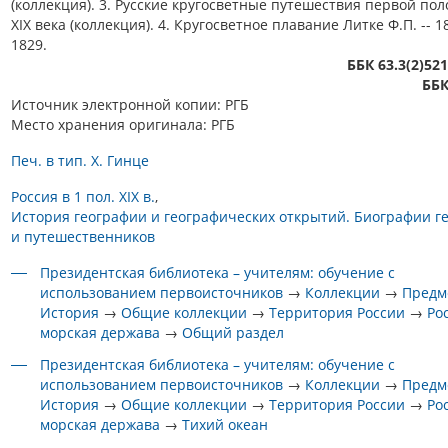
(коллекция). 3. Русские кругосветные путешествия первой по
XIX века (коллекция). 4. Кругосветное плавание Литке Ф.П. -- 1
1829.
ББК 63.3(2)52
ББК
Источник электронной копии: РГБ
Место хранения оригинала: РГБ
Печ. в тип. Х. Гинце
Россия в 1 пол. XIX в.
История географии и географических открытий. Биографии г
и путешественников
Президентская библиотека – учителям: обучение с
использованием первоисточников
→
Коллекции
→
Предм
История
→
Общие коллекции
→
Территория России
→
Ро
морская держава
→
Общий раздел
Президентская библиотека – учителям: обучение с
использованием первоисточников
→
Коллекции
→
Предм
История
→
Общие коллекции
→
Территория России
→
Ро
морская держава
→
Тихий океан