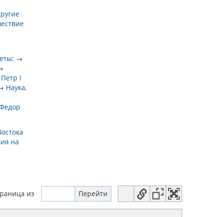
е
ругие
шествие
еты:
→
→
→
Петр I
→
Наука,
 Федор
Востока
вия на
траница
из