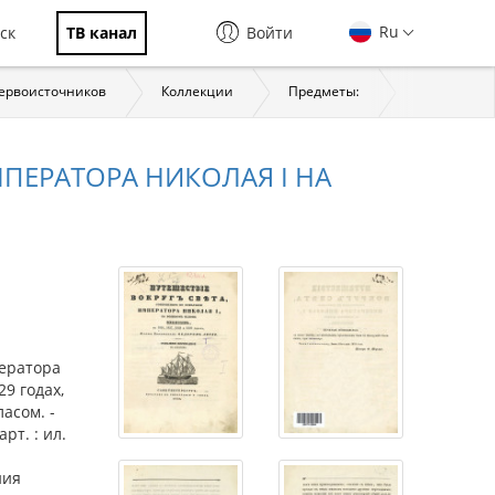
Ru
ск
ТВ канал
Войти
первоисточников
Коллекции
Предметы:
История
ПЕРАТОРА НИКОЛАЯ I НА
ератора
9 годах,
асом. -
арт. : ил.
ния