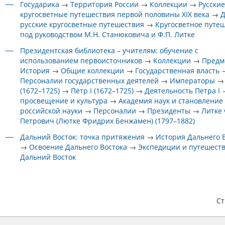
Государика
→
Территория России
→
Коллекции
→
Русски
кругосветные путешествия первой половины XIX века
→
Д
русские кругосветные путешествия
→
Кругосветное путе
под руководством М.Н. Станюковича и Ф.П. Литке
Президентская библиотека – учителям: обучение с
использованием первоисточников
→
Коллекции
→
Предм
История
→
Общие коллекции
→
Государственная власть
Персоналии государственных деятелей
→
Императоры
(1672–1725)
→
Пётр I (1672–1725)
→
Деятельность Петра I
просвещение и культура
→
Академия наук и становление
российской науки
→
Персоналии
→
Президенты
→
Литке
Петрович (Лютке Фридрих Бенжамен) (1797–1882)
Дальний Восток: точка притяжения
→
История Дальнего 
→
Освоение Дальнего Востока
→
Экспедиции и путешест
Дальний Восток
С