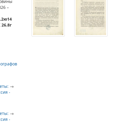
ловины
826 –
1.2ю14
 26.8г
еографов
еты:
→
ссия -
еты:
→
ссия -