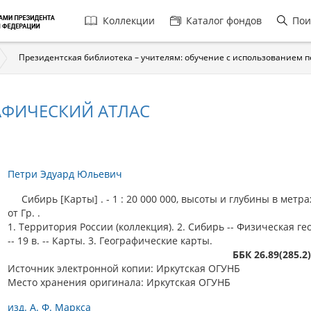
Главная
Коллекции
Каталог фондов
Пои
навигация
Президентская библиотека – учителям: обучение с использованием 
РАФИЧЕСКИЙ АТЛАС
Петри Эдуард Юльевич
Сибирь [Карты] . - 1 : 20 000 000, высоты и глубины в метрах.
от Гр. .
1. Территория России (коллекция). 2. Сибирь -- Физическая г
-- 19 в. -- Карты. 3. Географические карты.
ББК 26.89(285.2
Источник электронной копии: Иркутская ОГУНБ
Место хранения оригинала: Иркутская ОГУНБ
изд. А. Ф. Маркса