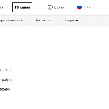
Ru
ск
ТВ канал
Войти
первоисточников
Коллекции
Предметы:
История
 - К в.
еография
)52я64