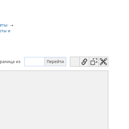
еты:
→
рты и
траница
из