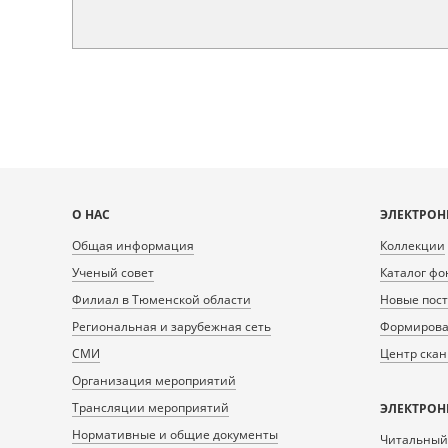
Карта
О НАС
ЭЛЕКТРОН
сайта
Общая информация
Коллекции
Ученый совет
Каталог фо
Филиал в Тюменской области
Новые пос
Региональная и зарубежная сеть
Формирован
СМИ
Центр ска
Организация мероприятий
Трансляции мероприятий
ЭЛЕКТРОН
Нормативные и общие документы
Читальный